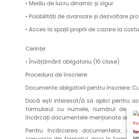
• Mediu de lucru
dinamic
și
sigur
• Posibilități de
avansare
și
dezvoltare pro
• Acces la spații proprii de cazare la cos
Cerințe:
• Învățământ obligatoriu (10 clase)
Procedura de înscriere:
Documente obligatorii pentru înscriere: C
Dacă ești interesat/ă să aplici pentru a
formularul
cu
numele
,
numărul de tel
încărcați
documentele menționate anteri
Pentru încărcarea documentelor, rec
Pen
pen