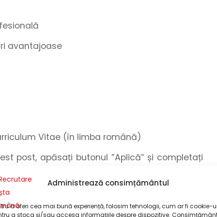
fesională
turi avantajoase
urriculum Vitae (în limba română)
cest post, apăsați butonul
”Aplică”
și
completați
efon
și
adresa dumneavoastră de e-mail
și
Administrează consimțământul
or
!
omandăm formatul .pdf. Pentru a realiza o
tru a oferi cea mai bună experiență, folosim tehnologii, cum ar fi cookie-ur
tru a stoca și/sau accesa informațiile despre dispozitive. Consimțămân