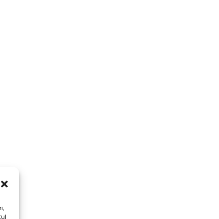
i,
tul