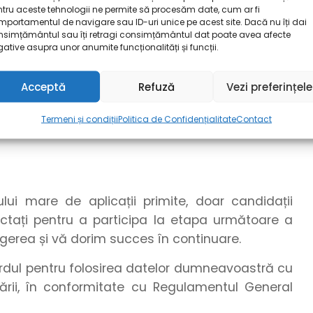
pdf, puteți utiliza funcționalitatea de export din
tru aceste tehnologii ne permite să procesăm date, cum ar fi
 a realiza o conversie între formatele grafice,
portamentul de navigare sau ID-uri unice pe acest site. Dacă nu îți dai
nsimțământul sau îți retragi consimțământul dat poate avea afecte
zați unelte online.
ative asupra unor anumite funcționalități și funcții.
cuparea postului, dar nu mai târziu de data de
ealizează pe parcursul perioadei de publicare a
Acceptă
Refuză
Vezi preferințele
rii postului și de numărul candidaturilor primite.
Termeni și condiții
Politica de Confidențialitate
Contact
e anunțul anterior termenului-limită, în cazul
i mare de aplicații primite, doar candidații
tactați pentru a participa la etapa următoare a
egerea și vă dorim succes în continuare.
cordul pentru folosirea datelor dumneavoastră cu
ării, în conformitate cu Regulamentul General