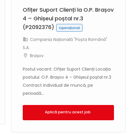
Ofițer Suport Clienți la O.P. Brașov
4 – Ghișeul poștal nr.3
(P2092376)
Operațional
Compania Națională "Poșta Română"
S.A.
Brașov
Postul vacant: Ofițer Suport Clienți Locația
postului: O.P. Brașov 4 – Ghișeul poștal nr.3
Contract individual de muncă, pe
perioadă...
Aplică!