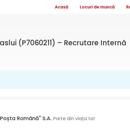
Acasă
Locuri de muncă
R
 Vaslui (P7060211) – Recrutare Internă
Poșta Română" S.A.
Parte din viața ta!