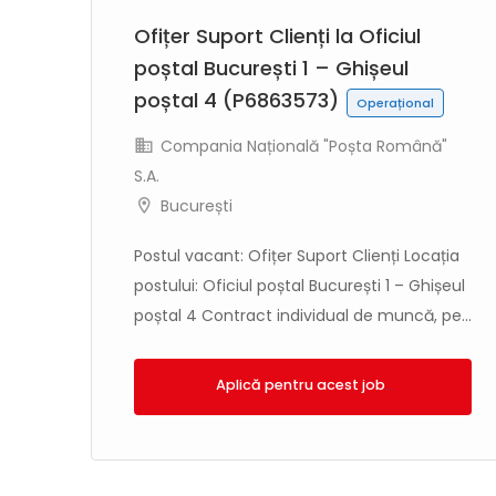
ba
Ofițer Suport Clienți la Oficiul
poștal București 1 – Ghișeul
poștal 4 (P6863573)
Operațional
"
Compania Națională "Poșta Română"
S.A.
București
ia
ual
Postul vacant: Ofițer Suport Clienți Locația
postului: Oficiul poștal București 1 – Ghișeul
poștal 4 Contract individual de muncă, pe...
Aplică!