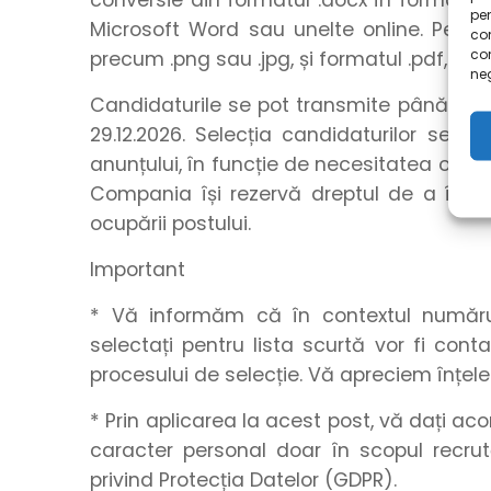
conversie din formatul .docx în formatul .
pen
Microsoft Word sau unelte online. Pentru
com
co
precum .png sau .jpg, și formatul .pdf, utili
neg
Candidaturile se pot transmite până la o
29.12.2026. Selecția candidaturilor se r
anunțului, în funcție de necesitatea ocupă
Compania își rezervă dreptul de a închid
ocupării postului.
Important
* Vă informăm că în contextul numărulu
selectați pentru lista scurtă vor fi con
procesului de selecție. Vă apreciem înțel
* Prin aplicarea la acest post, vă dați a
caracter personal doar în scopul recrut
privind Protecția Datelor (GDPR).