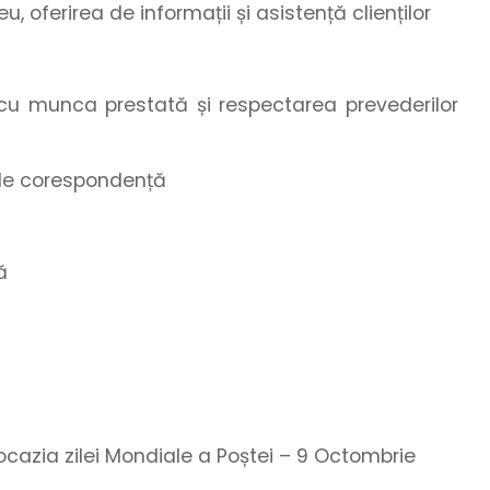
u, oferirea de informații și asistență clienților
ă cu munca prestată și respectarea prevederilor
r de corespondență
ă
u ocazia zilei Mondiale a Poștei – 9 Octombrie