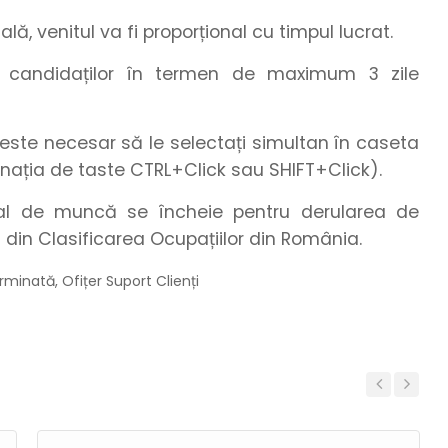
ă, venitul va fi proporțional cu timpul lucrat.
te candidaților în termen de maximum 3 zile
este necesar să le selectați simultan în caseta
nația de taste CTRL+Click sau SHIFT+Click).
dual de muncă se încheie pentru derularea de
 din Clasificarea Ocupațiilor din România.
rminată, Ofițer Suport Clienți
Previous
Next