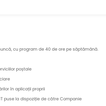
e muncă, cu program de 40 de ore pe săptămână.
viciilor poștale
nciare
lor în aplicații proprii
 IT puse la dispoziție de către Companie