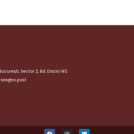
București, Sector 2, Bd. Dacia 140
tare@ro.post