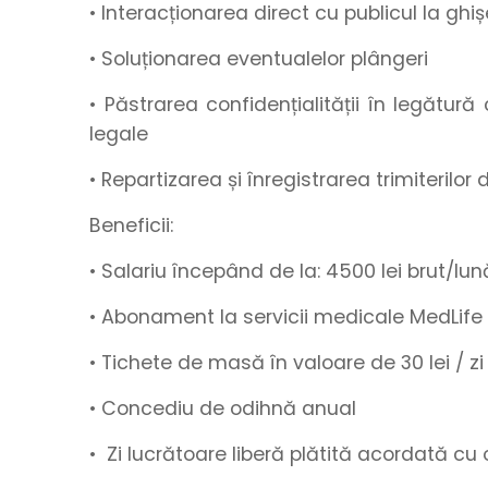
• Interacționarea direct cu publicul la ghișe
• Soluționarea eventualelor plângeri
• Păstrarea confidențialității în legătur
legale
• Repartizarea și înregistrarea trimiterilo
Beneficii:
• Salariu începând de la
:
4500
lei brut/lun
• Abonament la servicii medicale MedLife
• Tichete de masă
în valoare de
30 lei / zi
•
Concediu de odihnă anual
• Zi lucrătoare liberă plătită acordată c