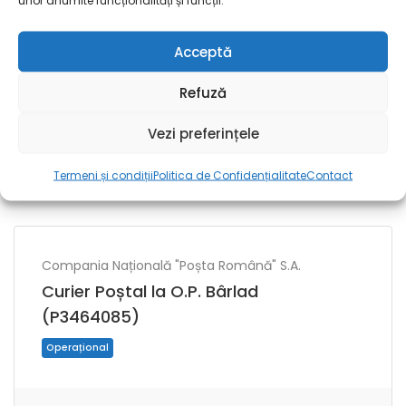
unor anumite funcționalități și funcții.
Curier Poștal la HUB Curierat
Vaslui (P2336046)
Acceptă
Refuză
Vezi preferințele
Compania Națională "Poșta Română" S.A.
Vaslui
Termeni și condiții
Politica de Confidențialitate
Contact
Operațional
Compania Națională "Poșta Română" S.A.
Curier Poștal la O.P. Bârlad
(P3464085)