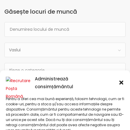
Găsește locuri de muncă
Vaslui
Administrează
consimțământul
Categoria locului de muncă
Raza
Pentru a oferi cea mai bună experiență, folosim tehnologii, cum ar fi
cookie-uri, pentru a stoca și/sau accesa informațiile despre
dispozitive. Consimțământul pentru aceste tehnologii ne permite
să procesăm date, cum ar fi comportamentul de navigare sau ID-
uri unice pe acest site. Dacă nu îți dai consimțământul sau îți
retragi consimțământul dat poate avea afecte negative asupra
Compania Națională "Poșta Română" S.A.