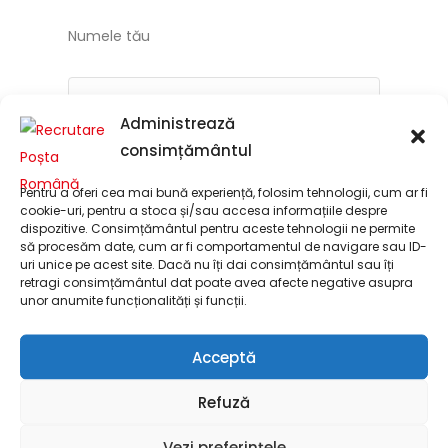
Numele tău
Administrează
Adresa ta de email
consimțământul
Pentru a oferi cea mai bună experiență, folosim tehnologii, cum ar fi
cookie-uri, pentru a stoca și/sau accesa informațiile despre
dispozitive. Consimțământul pentru aceste tehnologii ne permite
să procesăm date, cum ar fi comportamentul de navigare sau ID-
Subiect
uri unice pe acest site. Dacă nu îți dai consimțământul sau îți
retragi consimțământul dat poate avea afecte negative asupra
unor anumite funcționalități și funcții.
Acceptă
Mesajul tău (opțional)
Refuză
Vezi preferințele