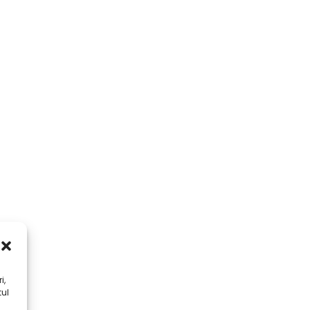
i,
tul