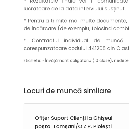
* Rezultatele finale vor fi comunica
lucrătoare de la data interviului susținut.
* Pentru a trimite mai multe documente, 
de încărcare (de exemplu, folosind combi
* Contractul individual de muncă s
corespunzătoare codului 441208 din Clasi
Etichete: • Învățământ obligatoriu (10 clase), nedete
Locuri de muncă similare
Ofițer Suport Clienți la Ghișeul
)
poștal Tomșani/O.Z.P. Ploiești