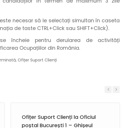
te candidaților în termen de maximum 3 zile
este necesar să le selectați simultan în caseta
nația de taste CTRL+Click sau SHIFT+Click).
e încheie pentru derularea de activități
ficarea Ocupațiilor din România.
rminată, Ofițer Suport Clienți
Previous
Next
Ofițer Suport Clienți la Oficiul
poștal București 1 – Ghișeul