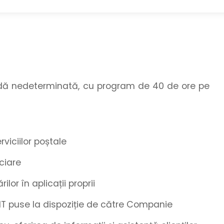
adă nedeterminată, cu program de 40 de ore pe
viciilor poștale
nciare
lor în aplicații proprii
 IT puse la dispoziție de către Companie