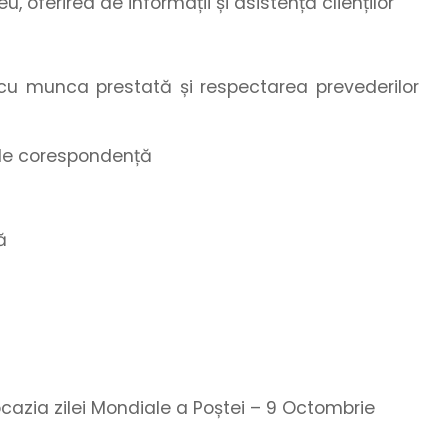
u, oferirea de informații și asistență clienților
ă cu munca prestată și respectarea prevederilor
r de corespondență
ă
 ocazia zilei Mondiale a Poștei – 9 Octombrie