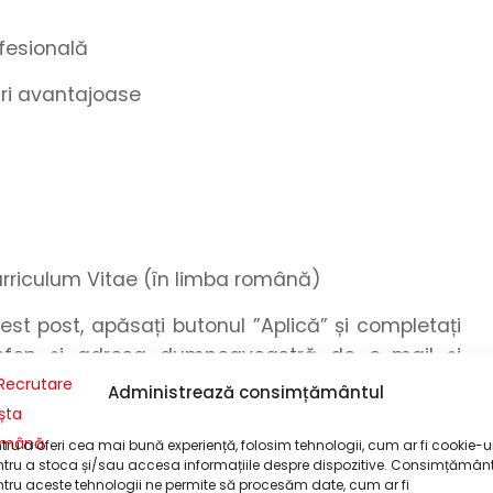
fesională
turi avantajoase
urriculum Vitae (în limba română)
cest post, apăsați butonul
”Aplică”
și
completați
efon
și
adresa dumneavoastră de e-mail
și
or
!
Administrează consimțământul
omandăm formatul .pdf. Pentru a realiza o
tru a oferi cea mai bună experiență, folosim tehnologii, cum ar fi cookie-ur
pdf, puteți utiliza funcționalitatea de export din
tru a stoca și/sau accesa informațiile despre dispozitive. Consimțămân
tru aceste tehnologii ne permite să procesăm date, cum ar fi
 a realiza o conversie între formatele grafice,