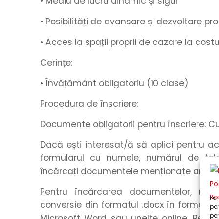
• Mediu de lucru
dinamic
și
sigur
• Posibilități de
avansare
și
dezvoltare pro
• Acces la spații proprii de cazare la cos
Cerințe:
• Învățământ obligatoriu (10 clase)
Procedura de înscriere:
Documente obligatorii pentru înscriere: C
Dacă ești interesat/ă să aplici pentru a
formularul
cu
numele
,
numărul de tel
încărcați
documentele menționate anteri
Pentru încărcarea documentelor, rec
Pen
conversie din formatul .docx în formatul .
pen
pen
Microsoft Word sau unelte online. Pentru