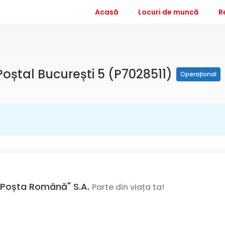
Acasă
Locuri de muncă
R
l Poștal București 5 (P7028511)
Operațional
Poșta Română" S.A.
Parte din viața ta!