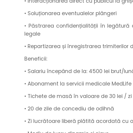
• Interacționarea direct cu publicul la ghișe
• Soluționarea eventualelor plângeri
• Păstrarea confidențialității în legătur
legale
• Repartizarea și înregistrarea trimiterilo
Beneficii:
• Salariu începând de la
:
4500
lei brut/lun
• Abonament la servicii medicale MedLife
• Tichete de masă
în valoare de
30 lei / zi
•
20 de zile de concediu de odihnă
• Zi lucrătoare liberă plătită acordată cu