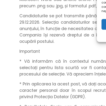
com
precum .png sau .jpg, și formatul .pdf, utili
co
neg
Candidaturile se pot transmite până la o
29.12.2026. Selecția candidaturilor se r
anunțului, în funcție de necesitatea ocupă
Compania își rezervă dreptul de a închid
ocupării postului.
Important
* Vă informăm că în contextul numărulu
selectați pentru lista scurtă vor fi con
procesului de selecție. Vă apreciem înțel
* Prin aplicarea la acest post, vă dați a
caracter personal doar în scopul recrut
privind Protecția Datelor (GDPR).