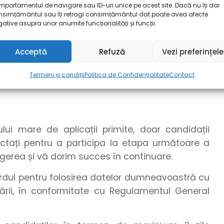
portamentul de navigare sau ID-uri unice pe acest site. Dacă nu îți dai
zați unelte online.
nsimțământul sau îți retragi consimțământul dat poate avea afecte
ative asupra unor anumite funcționalități și funcții.
cuparea postului, dar nu mai târziu de data de
ealizează pe parcursul perioadei de publicare a
Acceptă
Refuză
Vezi preferințele
rii postului și de numărul candidaturilor primite.
e anunțul anterior termenului-limită, în cazul
Termeni și condiții
Politica de Confidențialitate
Contact
i mare de aplicații primite, doar candidații
tactați pentru a participa la etapa următoare a
egerea și vă dorim succes în continuare.
cordul pentru folosirea datelor dumneavoastră cu
ării, în conformitate cu Regulamentul General