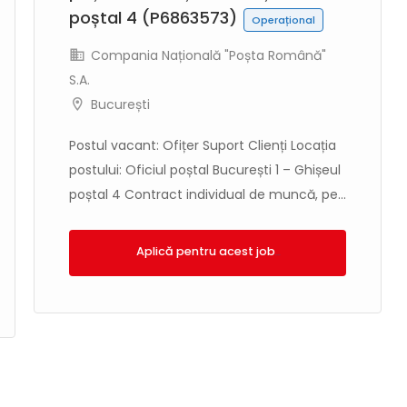
poștal 4 (P6863573)
Operațional
Compania Națională "Poșta Română"
S.A.
București
Postul vacant: Ofițer Suport Clienți Locația
postului: Oficiul poștal București 1 – Ghișeul
poștal 4 Contract individual de muncă, pe...
Aplică!