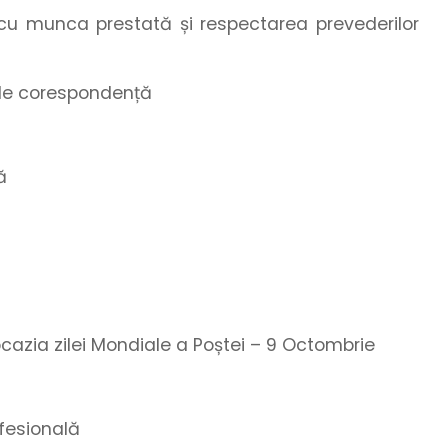
ă cu munca prestată și respectarea prevederilor
r de corespondență
ă
 ocazia zilei Mondiale a Poștei – 9 Octombrie
fesională