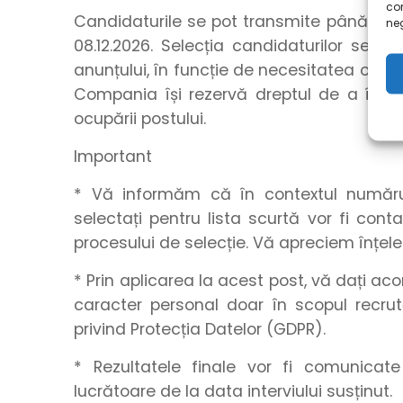
co
Candidaturile se pot transmite până la o
neg
08.12.2026. Selecția candidaturilor se r
anunțului, în funcție de necesitatea ocupă
Compania își rezervă dreptul de a închid
ocupării postului.
Important
* Vă informăm că în contextul numărulu
selectați pentru lista scurtă vor fi con
procesului de selecție. Vă apreciem înțel
* Prin aplicarea la acest post, vă dați a
caracter personal doar în scopul recrut
privind Protecția Datelor (GDPR).
* Rezultatele finale vor fi comunica
lucrătoare de la data interviului susținut.