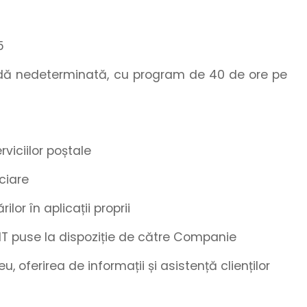
5
adă nedeterminată, cu program de 40 de ore pe
viciilor poștale
nciare
lor în aplicații proprii
 IT puse la dispoziție de către Companie
u, oferirea de informații și asistență clienților