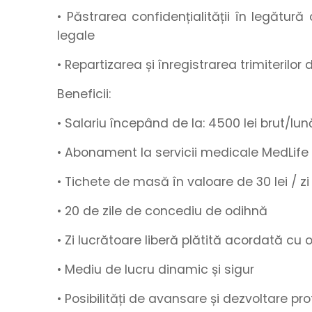
• Păstrarea confidențialității în legătur
legale
• Repartizarea și înregistrarea trimiterilo
Beneficii:
• Salariu începând de la
:
4500
lei brut/lun
• Abonament la servicii medicale MedLife
• Tichete de masă
în valoare de
30 lei / zi
•
20 de zile de concediu de odihnă
• Zi lucrătoare liberă plătită acordată cu
• Mediu de lucru
dinamic
și
sigur
• Posibilități de
avansare
și
dezvoltare pro