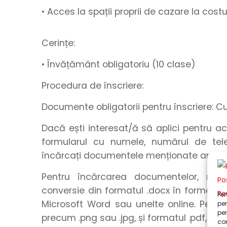
• Acces la spații proprii de cazare la cos
Cerințe:
• Învățământ obligatoriu (10 clase)
Procedura de înscriere:
Documente obligatorii pentru înscriere: C
Dacă ești interesat/ă să aplici pentru a
formularul
cu
numele
,
numărul de tel
încărcați
documentele menționate anteri
Pentru încărcarea documentelor, rec
conversie din formatul .docx în formatul .
Pen
Microsoft Word sau unelte online. Pentru
pen
pen
precum .png sau .jpg, și formatul .pdf, utili
com