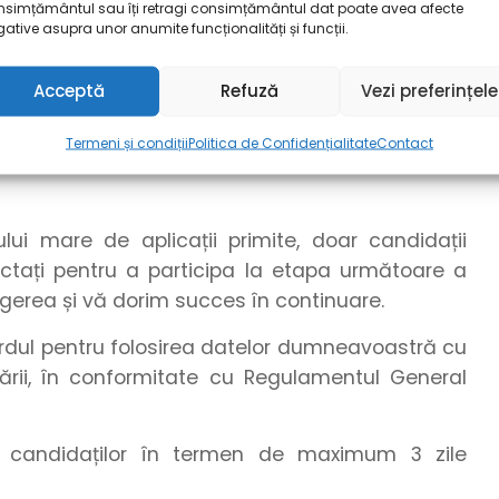
nsimțământul sau îți retragi consimțământul dat poate avea afecte
cuparea postului, dar nu mai târziu de data de
ative asupra unor anumite funcționalități și funcții.
ealizează pe parcursul perioadei de publicare a
rii postului și de numărul candidaturilor primite.
Acceptă
Refuză
Vezi preferințele
e anunțul anterior termenului-limită, în cazul
Termeni și condiții
Politica de Confidențialitate
Contact
i mare de aplicații primite, doar candidații
tactați pentru a participa la etapa următoare a
egerea și vă dorim succes în continuare.
cordul pentru folosirea datelor dumneavoastră cu
ării, în conformitate cu Regulamentul General
te candidaților în termen de maximum 3 zile