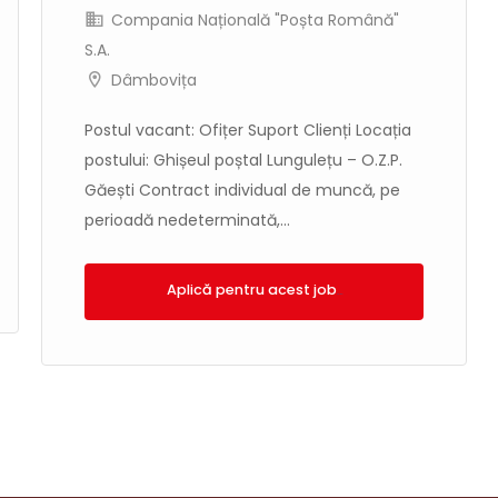
Compania Națională "Poșta Română"
S.A.
Dâmbovița
Postul vacant: Ofițer Suport Clienți Locația
postului: Ghișeul poștal Lungulețu – O.Z.P.
Găești Contract individual de muncă, pe
perioadă nedeterminată,...
Aplică!