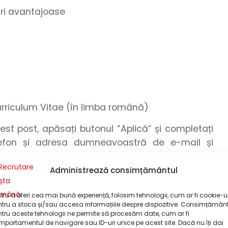
turi avantajoase
urriculum Vitae (în limba română)
cest post, apăsați butonul
”Aplică”
și
completați
efon
și
adresa dumneavoastră de e-mail
și
or
!
Administrează consimțământul
omandăm formatul .pdf. Pentru a realiza o
pdf, puteți utiliza funcționalitatea de export din
tru a oferi cea mai bună experiență, folosim tehnologii, cum ar fi cookie-ur
 a realiza o conversie între formatele grafice,
tru a stoca și/sau accesa informațiile despre dispozitive. Consimțămân
tru aceste tehnologii ne permite să procesăm date, cum ar fi
zați unelte online.
portamentul de navigare sau ID-uri unice pe acest site. Dacă nu îți dai