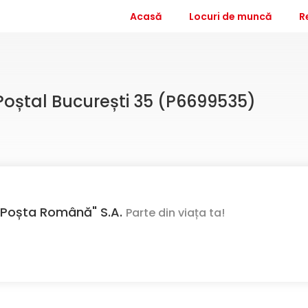
Acasă
Locuri de muncă
R
l Poștal București 35 (P6699535)
Poșta Română" S.A.
Parte din viața ta!