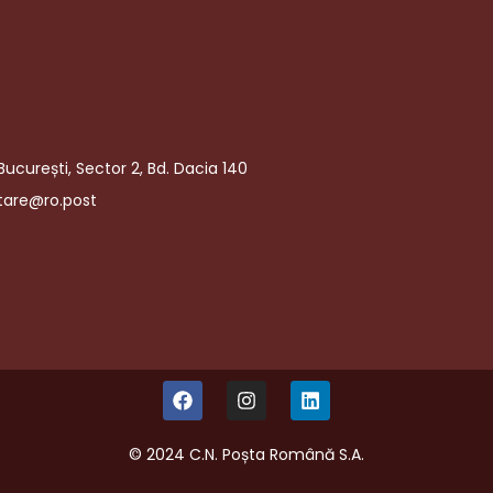
București, Sector 2, Bd. Dacia 140
tare@ro.post
© 2024 C.N. Poșta Română S.A.