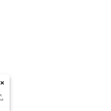
i,
tul