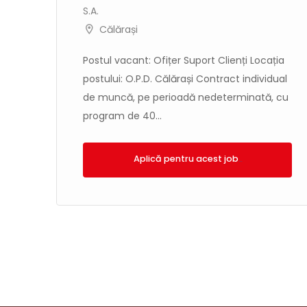
S.A.
"
Călărași
Postul vacant: Ofițer Suport Clienți Locația
postului: O.P.D. Călărași Contract individual
ia
de muncă, pe perioadă nedeterminată, cu
program de 40...
e
Aplică!