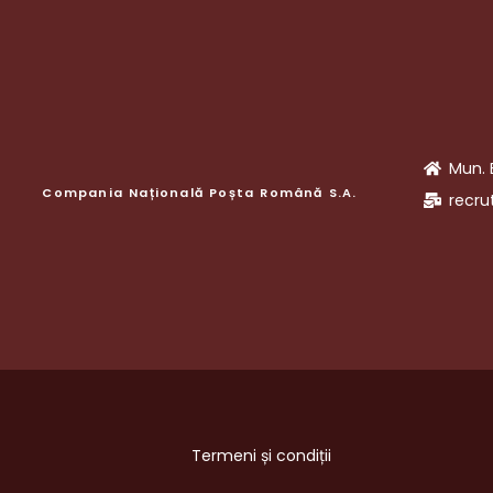
Mun. 
Compania Națională Poșta Română S.A.
recru
Termeni și condiții