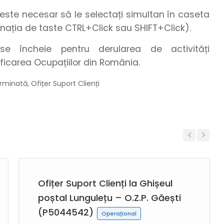
este necesar să le selectați simultan în caseta
nația de taste CTRL+Click sau SHIFT+Click).
e încheie pentru derularea de activități
ficarea Ocupațiilor din România.
rminată, Ofițer Suport Clienți
Previous
Next
Ofițer Suport Clienți la Ghișeul
poștal Lungulețu – O.Z.P. Găești
(P5044542)
Operațional