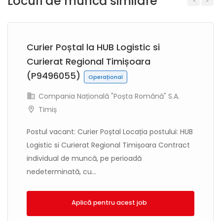
Locuri de muncă similare
Previous
Next
Curier Poștal la HUB Logistic si
Curierat Regional Timișoara
(P9496055)
Operațional
Compania Națională "Poșta Română" S.A.
Timiș
Postul vacant: Curier Poștal Locația postului: HUB
Logistic si Curierat Regional Timișoara Contract
individual de muncă, pe perioadă
nedeterminată, cu...
Aplică!