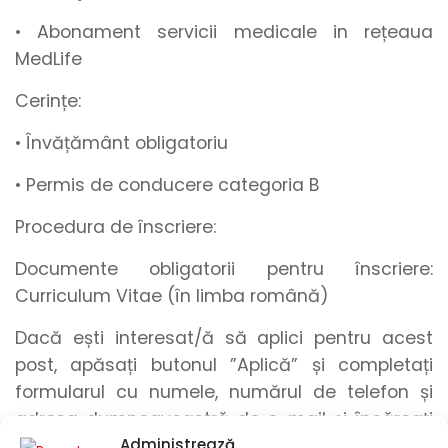
• Abonament
servicii medicale in rețeaua
MedLife
Cerințe:
• Învățământ obligatoriu
• Permis de conducere categoria B
Procedura de înscriere:
Documente obligatorii pentru înscriere:
Curriculum Vitae (în limba română)
Dacă ești interesat/ă să aplici pentru acest
post, apăsați butonul
”Aplică”
și
completați
formularul
cu
numele
,
numărul de telefon
și
adresa dumneavoastră de e-mail
și încărcați
Administrează
documentele menționate anterior
!