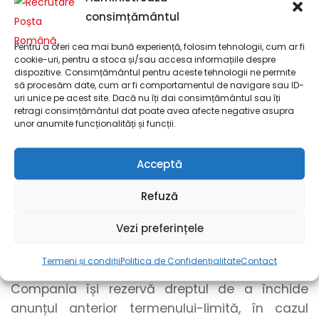
consimțământul
Pentru încărcarea documentelor, recomandăm
formatul .pdf. Pentru a realiza o conversie din
Pentru a oferi cea mai bună experiență, folosim tehnologii, cum ar fi
cookie-uri, pentru a stoca și/sau accesa informațiile despre
formatul .docx în formatul .pdf, puteți utiliza
dispozitive. Consimțământul pentru aceste tehnologii ne permite
funcționalitatea de export din Microsoft Word
să procesăm date, cum ar fi comportamentul de navigare sau ID-
uri unice pe acest site. Dacă nu îți dai consimțământul sau îți
sau unelte online. Pentru a realiza o conversie
retragi consimțământul dat poate avea afecte negative asupra
între formatele grafice, precum .png sau .jpg, și
unor anumite funcționalități și funcții.
formatul .pdf, utilizați unelte online.
Acceptă
Candidaturile se pot transmite până la
ocuparea postului, dar nu mai târziu de data
Refuză
de 11.11.2026. Selecția candidaturilor se
Vezi preferințele
realizează pe parcursul perioadei de publicare
a anunțului, în funcție de necesitatea ocupării
Termeni și condiții
Politica de Confidențialitate
Contact
postului și de numărul candidaturilor primite.
Compania își rezervă dreptul de a închide
anunțul anterior termenului-limită, în cazul