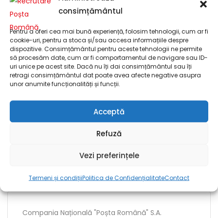
Compania Națională "Poșta Română" S.A.
consimțământul
Bihor
Pentru a oferi cea mai bună experiență, folosim tehnologii, cum ar fi
cookie-uri, pentru a stoca și/sau accesa informațiile despre
dispozitive. Consimțământul pentru aceste tehnologii ne permite
să procesăm date, cum ar fi comportamentul de navigare sau ID-
uri unice pe acest site. Dacă nu îți dai consimțământul sau îți
Compania Națională "Poșta Română" S.A.
retragi consimțământul dat poate avea afecte negative asupra
Operațional
Curier Poștal la O.P.D. Oradea
unor anumite funcționalități și funcții.
(P8166032)
Acceptă
Refuză
Compania Națională "Poșta Română" S.A.
Vezi preferințele
Bihor
Termeni și condiții
Politica de Confidențialitate
Contact
Compania Națională "Poșta Română" S.A.