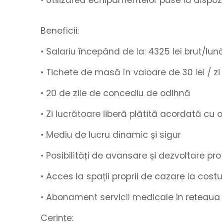
• Utilizarea echipamentelor puse la dispo
Beneficii:
• Salariu începând de la
:
4325
lei brut/lun
• Tichete de masă
în valoare de
30 lei / zi
•
20 de zile de concediu de odihnă
• Zi lucrătoare liberă plătită acordată cu
• Mediu de lucru
dinamic
și
sigur
• Posibilități de
avansare
și
dezvoltare pro
• Acces la spații proprii de cazare la cos
• Abonament
servicii medicale in rețeaua
Cerințe: