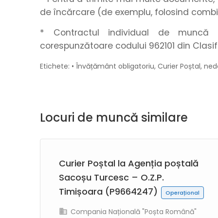
de încărcare (de exemplu, folosind combi
* Contractul individual de muncă s
corespunzătoare codului 962101 din Clasif
Etichete: • Învățământ obligatoriu, Curier Poștal, n
Locuri de muncă similare
Curier Poștal la Agenția poștală
Sacoșu Turcesc – O.Z.P.
Timișoara (P9664247)
Operațional
"
Compania Națională "Poșta Română"