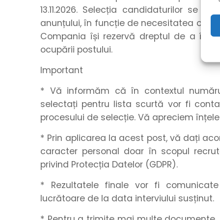
13.11.2026. Selecția candidaturilor se r
anunțului, în funcție de necesitatea ocupă
Compania își rezervă dreptul de a închid
ocupării postului.
Important
* Vă informăm că în contextul numărulu
selectați pentru lista scurtă vor fi con
procesului de selecție. Vă apreciem înțel
* Prin aplicarea la acest post, vă dați a
caracter personal doar în scopul recrut
privind Protecția Datelor (GDPR).
* Rezultatele finale vor fi comunica
lucrătoare de la data interviului susținut.
* Pentru a trimite mai multe documente, 