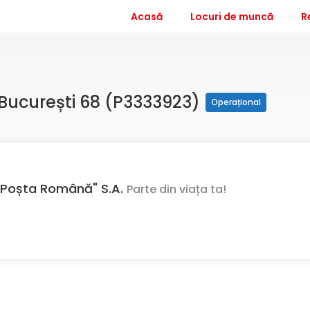
Acasă
Locuri de muncă
R
l București 68 (P3333923)
Operațional
Poșta Română" S.A.
Parte din viața ta!