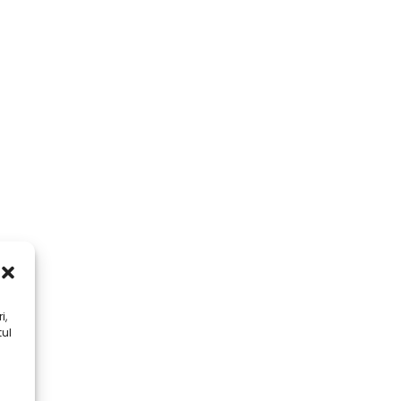
i,
tul