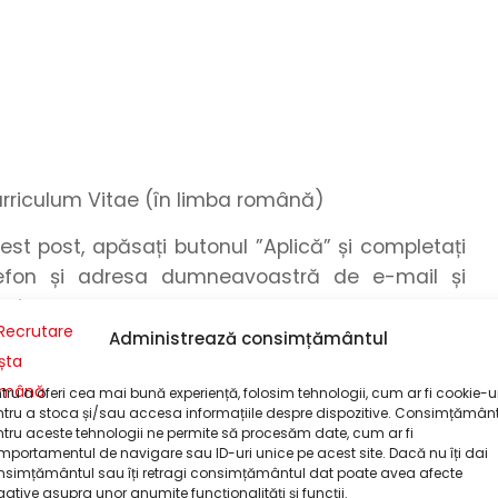
urriculum Vitae (în limba română)
cest post, apăsați butonul
”Aplică”
și
completați
efon
și
adresa dumneavoastră de e-mail
și
or
!
Administrează consimțământul
omandăm formatul .pdf. Pentru a realiza o
pdf, puteți utiliza funcționalitatea de export din
tru a oferi cea mai bună experiență, folosim tehnologii, cum ar fi cookie-ur
 a realiza o conversie între formatele grafice,
tru a stoca și/sau accesa informațiile despre dispozitive. Consimțămân
tru aceste tehnologii ne permite să procesăm date, cum ar fi
zați unelte online.
portamentul de navigare sau ID-uri unice pe acest site. Dacă nu îți dai
nsimțământul sau îți retragi consimțământul dat poate avea afecte
cuparea postului, dar nu mai târziu de data de
ative asupra unor anumite funcționalități și funcții.