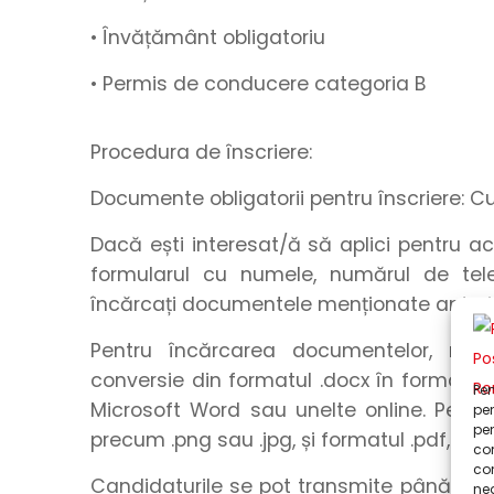
• Învățământ obligatoriu
• Permis de conducere categoria B
Procedura de înscriere:
Documente obligatorii pentru înscriere: C
Dacă ești interesat/ă să aplici pentru a
formularul
cu
numele
,
numărul de tel
încărcați
documentele menționate anteri
Pentru încărcarea documentelor, rec
conversie din formatul .docx în formatul .
Pen
Microsoft Word sau unelte online. Pentru
pen
pen
precum .png sau .jpg, și formatul .pdf, utili
com
co
Candidaturile se pot transmite până la o
neg