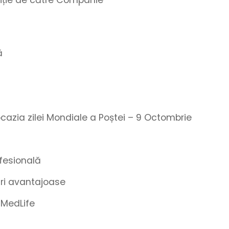
ziție de către Companie
ă
 ocazia zilei Mondiale a Poștei – 9 Octombrie
fesională
turi avantajoase
 MedLife