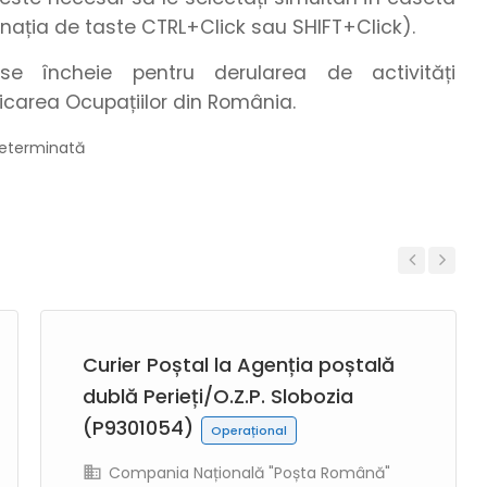
nația de taste CTRL+Click sau SHIFT+Click).
e încheie pentru derularea de activități
icarea Ocupațiilor din România.
edeterminată
Previous
Next
Curier Poștal la Agenția poștală
dublă Perieți/O.Z.P. Slobozia
(P9301054)
Operațional
Compania Națională "Poșta Română"