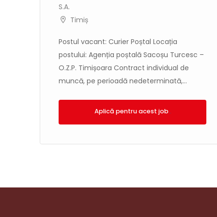
S.A.
Timiș
Postul vacant: Curier Poștal Locația
postului: Agenția poștală Sacoșu Turcesc –
,
O.Z.P. Timișoara Contract individual de
muncă, pe perioadă nedeterminată,...
Aplică!