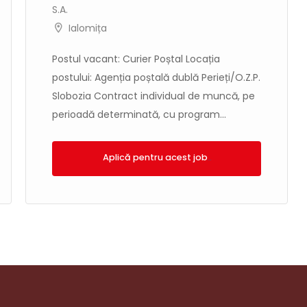
S.A.
Ialomița
Postul vacant: Curier Poștal Locația
postului: Agenția poștală dublă Perieți/O.Z.P.
Slobozia Contract individual de muncă, pe
perioadă determinată, cu program...
Aplică!