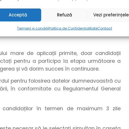
ealizează pe parcursul perioadei de publicare a
rii postului și de numărul candidaturilor primite.
Acceptă
Refuză
Vezi preferințele
e anunțul anterior termenului-limită, în cazul
Termeni și condiții
Politica de Confidențialitate
Contact
i mare de aplicații primite, doar candidații
tactați pentru a participa la etapa următoare a
egerea și vă dorim succes în continuare.
cordul pentru folosirea datelor dumneavoastră cu
ării, în conformitate cu Regulamentul General
te candidaților în termen de maximum 3 zile
este necesar să le selectați simultan în caseta