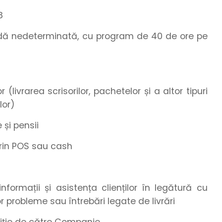
8
adă nedeterminată, cu program de 40 de ore pe
 (livrarea scrisorilor, pachetelor și a altor tipuri
lor)
 și pensii
 prin POS sau cash
informații și asistența clienților în legătură cu
or probleme sau întrebări legate de livrări