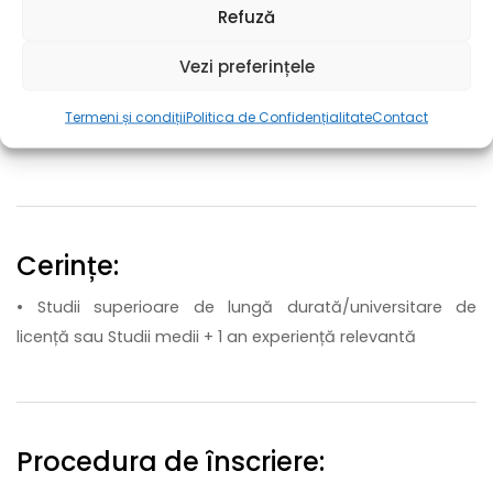
Refuză
• Mediu de lucru dinamic și sigur
• Posibilități de avansare și dezvoltare profesională
Vezi preferințele
• Acces la spații proprii de cazare la costuri avantajoase
• Abonament la servicii medicale MedLife
Termeni și condiții
Politica de Confidențialitate
Contact
• Altele
Cerințe:
• Studii superioare de lungă durată/universitare de
licență sau Studii medii + 1 an experiență relevantă
Procedura de înscriere: