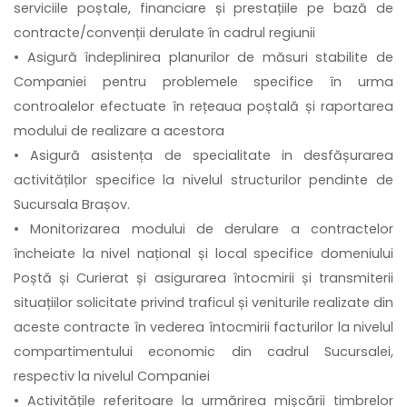
serviciile poștale, financiare și prestațiile pe bază de
contracte/convenții derulate în cadrul regiunii
• Asigură îndeplinirea planurilor de măsuri stabilite de
Companiei pentru problemele specifice în urma
controalelor efectuate în rețeaua poștală și raportarea
modului de realizare a acestora
• Asigură asistența de specialitate in desfășurarea
activităților specifice la nivelul structurilor pendinte de
Sucursala Brașov.
• Monitorizarea modului de derulare a contractelor
încheiate la nivel național și local specifice domeniului
Poștă și Curierat și asigurarea întocmirii și transmiterii
situațiilor solicitate privind traficul și veniturile realizate din
aceste contracte în vederea întocmirii facturilor la nivelul
compartimentului economic din cadrul Sucursalei,
respectiv la nivelul Companiei
• Activitățile referitoare la urmărirea mișcării timbrelor