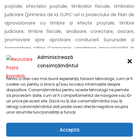
poștale, efectelor poștale, timbrelor fiscale, timbrelor
judiciare (primirea de la OJPC-uri a proiectului de Plan de
aprovizionare cu timbre și efecte poștale, timbre
judiciare, timbre fiscale, analizare, corectare, avizare,
promovare spre aprobare conducerii Sucursalei și
transmitere către Companie, urmărirea aprovizionării în
corelare cu vânzările și asigurarea stocurilor).
Administrează
consimțământul
Pentru a oferi cea mai bună experiență, folosim tehnologii, cum ar fi
cookie-uri, pentru a stoca și/sau accesa informațiile despre
Beneficii:
dispozitive. Consimțământul pentru aceste tehnologii ne permite
să procesăm date, cum ar fi comportamentul de navigare sau ID-
uri unice pe acest site. Dacă nu îți dai consimțământul sau îți
• Salariul începând de la 6300 lei brut/lună
retragi consimțământul dat poate avea afecte negative asupra
• Tichete de masă în valoare de 30 lei / zi
unor anumite funcționalități și funcții.
• Concediu de odihnă de 20 de zile
• Zi lucrătoare liberă plătită acordată cu ocazia zilei
Acceptă
Mondiale a Poștei – 9 Octombrie