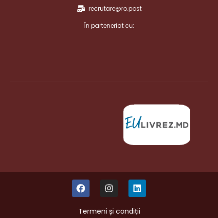
recrutare@ro.post
În parteneriat cu:
Termeni și condiții