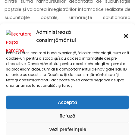
dintre suma rambursurilor decontată de subunitățile
poștale și valoarea înregistrărilor înformatice realizate de
subunitățile poștale, urmărește soluționarea
neconformităților constatate, în conformitate cu adresa
Administrează
Companiei nr. 108/3943/13.12.2017;
consimțământul
Pentru a oferi cea mai bună experiență, folosim tehnologii, cum ar fi
Beneficii:
cookie-uri, pentru a stoca și/sau accesa informațiile despre
dispozitive. Consimțământul pentru aceste tehnologii ne permite
să procesăm date, cum ar fi comportamentul de navigare sau ID-
• Salariu începând de la 6300 lei brut / lună
uri unice pe acest site. Dacă nu îți dai consimțământul sau îți
• Tichete de masă în valoare de 30 lei / zi
retragi consimțământul dat poate avea afecte negative asupra
unor anumite funcționalități și funcții.
• Concediu de odihnă de 20 de zile
• Zi lucrătoare liberă plătită acordată cu ocazia zilei
Acceptă
Mondiale a Poștei – 9 octombrie
• Mediu de lucru dinamic și sigur
Refuză
• Posibilități de avansare și dezvoltare profesională
• Acces la spații proprii de cazare la costuri avantajoase
Vezi preferințele