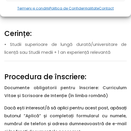
• Abonament la servicii medicale MedLife
Termeni și condiții
Politica de Confidențialitate
Contact
Cerințe:
• Studii superioare de lungă durată/universitare de
licență sau Studii medii + 1 an experiență relevantă
Procedura de înscriere:
Documente obligatorii pentru înscriere: Curriculum
Vitae și Scrisoare de Intenție (în limba română)
Dacă ești interesat/ă să aplici pentru acest post, apăsați
butonul
”Aplică”
și
completați formularul
cu
numele
,
numărul de telefon
și
adresa dumneavoastră de e-mail