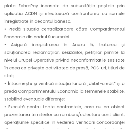
plata ZebraPay încasate de subunitățile poștale prin
aplicatia ACDN și efectuează confruntarea cu sumele
înregistrate în decontul bănesc.
• Predă situatia centralizatoare către Compartimentul
Economic din cadrul Sucursalei.
• Asigură înregistrarea în Anexa 5, tratarea și
soluționarea reclamațiilor, sesizărilor, petițiilor primite la
nivelul Grupei Operative privind neconformitatile sesizate
în ceea ce privește activitatea de presă, POS-uri, titluri de
stat;
• Întocmeşte şi verifică situaţia lunară „debit-credit” şi o
predă Compartimentului Economic la termenele stabilite,
stabilind eventuale diferenţe;
• Execută pentru toate contractele, care au ca obiect
prezentarea trimiterilor cu ramburs/colectare cont client,
operațiunile specifice în vederea verificării concordanței