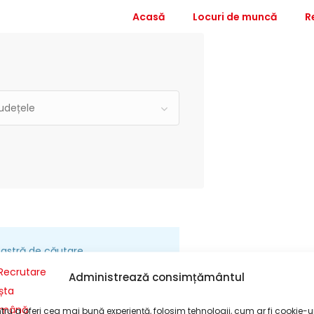
Acasă
Locuri de muncă
R
udețele
astră de căutare.
Administrează consimțământul
tru a oferi cea mai bună experiență, folosim tehnologii, cum ar fi cookie-ur