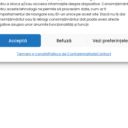
tru a stoca și/sau accesa informațiile despre dispozitive. Consimțămân
tru aceste tehnologii ne permite să procesăm date, cum ar fi
portamentul de navigare sau ID-uri unice pe acest site. Dacă nu îți dai
nsimțământul sau îți retragi consimțământul dat poate avea afecte
ative asupra unor anumite funcționalități și funcții.
Acceptă
Refuză
Vezi preferințele
Termeni și condiții
Politica de Confidențialitate
Contact