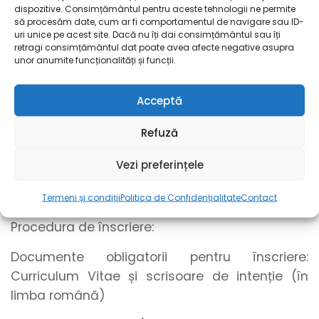
dispozitive. Consimțământul pentru aceste tehnologii ne permite
• Posibilități de
avansare
și
dezvoltare
să procesăm date, cum ar fi comportamentul de navigare sau ID-
uri unice pe acest site. Dacă nu îți dai consimțământul sau îți
profesională
retragi consimțământul dat poate avea afecte negative asupra
unor anumite funcționalități și funcții.
• Acces la spații proprii de cazare la costuri
avantajoase
Acceptă
• Abonament
servicii medicale in rețeaua
Refuză
MedLife
Vezi preferințele
Cerințe:
• Studii medii + vechime relevantă un an
Termeni și condiții
Politica de Confidențialitate
Contact
Procedura de înscriere:
Documente obligatorii pentru înscriere:
Curriculum Vitae și scrisoare de intenție (în
limba română)