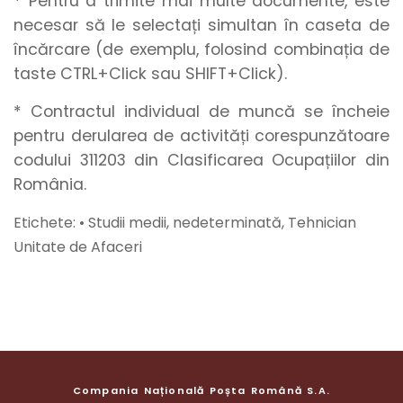
* Pentru a trimite mai multe documente, este
necesar să le selectați simultan în caseta de
încărcare (de exemplu, folosind combinația de
taste CTRL+Click sau SHIFT+Click).
* Contractul individual de muncă se încheie
pentru derularea de activități corespunzătoare
codului 311203 din Clasificarea Ocupațiilor din
România.
Etichete: • Studii medii, nedeterminată, Tehnician
Unitate de Afaceri
Compania Națională Poșta Română S.A.