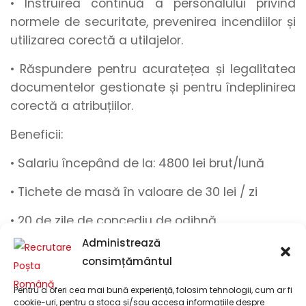
• Instruirea continuă a personalului privind
normele de securitate, prevenirea incendiilor și
utilizarea corectă a utilajelor.
• Răspundere pentru acuratețea și legalitatea
documentelor gestionate și pentru îndeplinirea
corectă a atribuțiilor.
Beneficii:
• Salariu începând de la
:
4800
lei brut/lună
• Tichete de masă
în valoare de
30 lei / zi
•
20 de zile de concediu de odihnă
Administrează
• Zi lucrătoare liberă plătită acordată cu ocazia
consimțământul
zilei Mondiale a Poștei – 9 Octombrie
Pentru a oferi cea mai bună experiență, folosim tehnologii, cum ar fi
• Mediu de lucru
dinamic
și
sigur
cookie-uri, pentru a stoca și/sau accesa informațiile despre