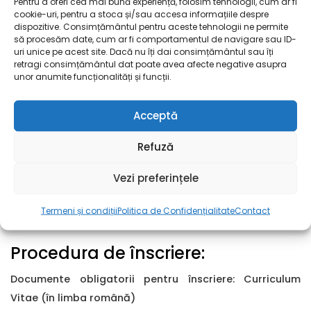
• Zi lucrătoare liberă plătită acordată cu ocazia zilei
Pentru a oferi cea mai bună experiență, folosim tehnologii, cum ar fi
cookie-uri, pentru a stoca și/sau accesa informațiile despre
Mondiale a Poștei – 9 Octombrie
dispozitive. Consimțământul pentru aceste tehnologii ne permite
• Mediu de lucru dinamic și sigur
să procesăm date, cum ar fi comportamentul de navigare sau ID-
uri unice pe acest site. Dacă nu îți dai consimțământul sau îți
• Abonament la serviciile medicale în rețeaua MedLife
retragi consimțământul dat poate avea afecte negative asupra
• Acces la spații proprii de cazare la costuri avantajoase
unor anumite funcționalități și funcții.
Acceptă
Refuză
Cerințe:
Vezi preferințele
• Liceu + vechime relevantă 1 an
Termeni și condiții
Politica de Confidențialitate
Contact
Procedura de înscriere:
Documente obligatorii pentru înscriere: Curriculum
Vitae (în limba română)