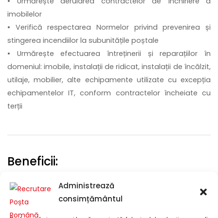
• Urmărește derularea contractelor de închiriere a
imobilelor
• Verifică respectarea Normelor privind prevenirea și
stingerea incendiilor la subunitățile poștale
• Urmărește efectuarea întreținerii și reparațiilor în
domeniul: imobile, instalații de ridicat, instalații de încălzit,
utilaje, mobilier, alte echipamente utilizate cu excepția
echipamentelor IT, conform contractelor încheiate cu
terții
Beneficii:
• Salariu: începând de la 4800 lei brut/lună
Administrează
• Tichete de masă în valoare de 30 lei/ zi
consimțământul
• Concediu de odihnă de 20 de zile