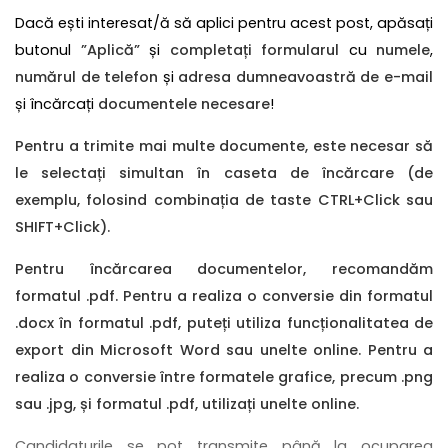
Dacă ești interesat/ă să aplici pentru acest post, apăsați
butonul
”Aplică”
și
completați formularul
cu
numele
,
numărul de telefon
și
adresa dumneavoastră de e-mail
și încărcați
documentele necesare
!
Pentru a trimite mai multe documente, este necesar să
le selectați simultan în caseta de încărcare (de
exemplu, folosind combinația de taste CTRL+Click sau
SHIFT+Click).
Pentru încărcarea documentelor, recomandăm
formatul .pdf. Pentru a realiza o conversie din formatul
.docx în formatul .pdf, puteți utiliza funcționalitatea de
export din Microsoft Word sau unelte online. Pentru a
realiza o conversie între formatele grafice, precum .png
sau .jpg, și formatul .pdf, utilizați unelte online.
Candidaturile se pot transmite până la ocuparea