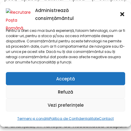
formularul
cu
numele
,
numărul de telefon
și
Administrează
adresa dumneavoastră de e-mail
și încărcați
consimțământul
documentele menționate anterior
!
Pentru a oferi cea mai bună experiență, folosim tehnologii, cum ar fi
Pentru încărcarea documentelor, recomandăm
cookie-uri, pentru a stoca și/sau accesa informațiile despre
dispozitive. Consimțământul pentru aceste tehnologii ne permite
formatul .pdf. Pentru a realiza o conversie din
să procesăm date, cum ar fi comportamentul de navigare sau ID-
formatul .docx în formatul .pdf, puteți utiliza
uri unice pe acest site. Dacă nu îți dai consimțământul sau îți
retragi consimțământul dat poate avea afecte negative asupra
funcționalitatea de export din Microsoft Word
unor anumite funcționalități și funcții.
sau unelte online. Pentru a realiza o conversie
între formatele grafice, precum .png sau .jpg, și
Acceptă
formatul .pdf, utilizați unelte online.
Refuză
Candidaturile se pot transmite până la
ocuparea postului, dar nu mai târziu de data
Vezi preferințele
de 04.12.2026. Selecția candidaturilor se
realizează pe parcursul perioadei de publicare
Termeni și condiții
Politica de Confidențialitate
Contact
a anunțului, în funcție de necesitatea ocupării