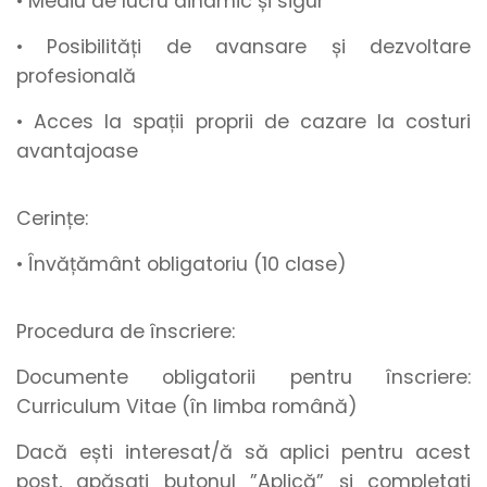
• Mediu de lucru
dinamic
și
sigur
• Posibilități de
avansare
și
dezvoltare
profesională
• Acces la spații proprii de cazare la costuri
avantajoase
Cerințe:
• Învățământ obligatoriu (10 clase)
Procedura de înscriere:
Documente obligatorii pentru înscriere:
Curriculum Vitae (în limba română)
Dacă ești interesat/ă să aplici pentru acest
post, apăsați butonul
”Aplică”
și
completați