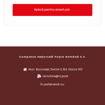
Aplică!
Compania Națională Poșta Română S.A.
Mun. București, Sector 2, Bd. Dacia 140
recrutare@ro.post
În parteneriat cu: