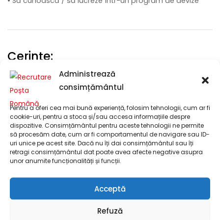
• Să cunoască / să lucreze într-un program de devize
Cerințe:
Administrează
• Studii superioare de lungă durată/ universitare de
consimțământul
licență
• Facultatea de Construcții sau studii superioare tehnice
Pentru a oferi cea mai bună experiență, folosim tehnologii, cum ar fi
similare constituie avantaj.
cookie-uri, pentru a stoca și/sau accesa informațiile despre
dispozitive. Consimțământul pentru aceste tehnologii ne permite
să procesăm date, cum ar fi comportamentul de navigare sau ID-
uri unice pe acest site. Dacă nu îți dai consimțământul sau îți
retragi consimțământul dat poate avea afecte negative asupra
unor anumite funcționalități și funcții.
Procedura de înscriere:
Acceptă
Documente obligatorii pentru înscriere:
Dacă ești interesat/ă să aplici pentru acest post, apăsați
Refuză