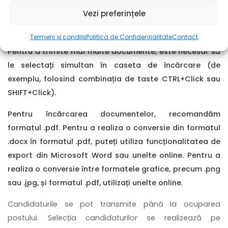
butonul
”Aplică”
și
completați formularul
cu
numele
,
Vezi preferințele
numărul de telefon
și
adresa dumneavoastră de e-mail
și încărcați
documentele necesare
!
Termeni și condiții
Politica de Confidențialitate
Contact
Pentru a trimite mai multe documente, este necesar să
le selectați simultan în caseta de încărcare (de
exemplu, folosind combinația de taste CTRL+Click sau
SHIFT+Click).
Pentru încărcarea documentelor, recomandăm
formatul .pdf. Pentru a realiza o conversie din formatul
.docx în formatul .pdf, puteți utiliza funcționalitatea de
export din Microsoft Word sau unelte online. Pentru a
realiza o conversie între formatele grafice, precum .png
sau .jpg, și formatul .pdf, utilizați unelte online.
Candidaturile se pot transmite până la ocuparea
postului. Selecția candidaturilor se realizează pe