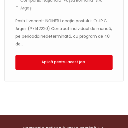
Compania Națională "Poșta Română" S.A.
Argeș
Postul vacant: INGINER Locația postului: O.J.P.C.
Arges (P7142220) Contract individual de muncă,
pe perioadă nedeterminată, cu program de 40
de...
Aplică!
Compania Națională Poșta Română S.A.