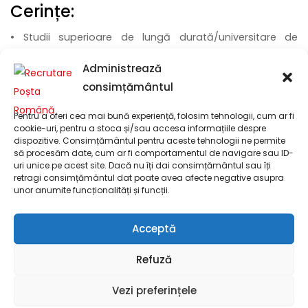
Cerințe:
• Studii superioare de lungă durată/universitare de
licență relevante + 2 ani experiență relevantă
Administrează
consimțământul
Pentru a oferi cea mai bună experiență, folosim tehnologii, cum ar fi
cookie-uri, pentru a stoca și/sau accesa informațiile despre
Procedura de înscriere:
dispozitive. Consimțământul pentru aceste tehnologii ne permite
să procesăm date, cum ar fi comportamentul de navigare sau ID-
Documente obligatorii pentru înscriere: Curriculum
uri unice pe acest site. Dacă nu îți dai consimțământul sau îți
Vitae (în limba română)
retragi consimțământul dat poate avea afecte negative asupra
unor anumite funcționalități și funcții.
Dacă ești interesat/ă să aplici pentru acest post, apăsați
butonul
”Aplică”
și
completați formularul
cu
numele
,
Acceptă
numărul de telefon
și
adresa dumneavoastră de e-mail
Refuză
și încărcați
documentele necesare
!
Vezi preferințele
Pentru a trimite mai multe documente, este necesar să