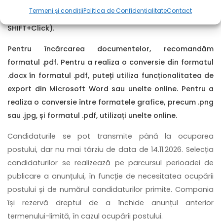
le selectați simultan în caseta de încărcare (de
Termeni și condiții
Politica de Confidențialitate
Contact
exemplu, folosind combinația de taste CTRL+Click sau
SHIFT+Click).
Pentru încărcarea documentelor, recomandăm
formatul .pdf. Pentru a realiza o conversie din formatul
.docx în formatul .pdf, puteți utiliza funcționalitatea de
export din Microsoft Word sau unelte online. Pentru a
realiza o conversie între formatele grafice, precum .png
sau .jpg, și formatul .pdf, utilizați unelte online.
Candidaturile se pot transmite până la ocuparea
postului, dar nu mai târziu de data de 14.11.2026. Selecția
candidaturilor se realizează pe parcursul perioadei de
publicare a anunțului, în funcție de necesitatea ocupării
postului și de numărul candidaturilor primite. Compania
își rezervă dreptul de a închide anunțul anterior
termenului-limită, în cazul ocupării postului.