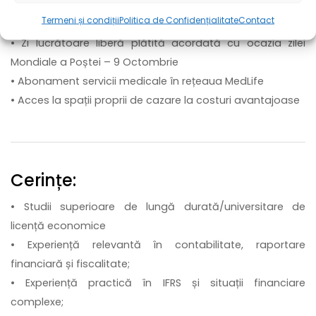
• Tichete de masă în valoare de 30 lei / zi
Termeni și condiții
Politica de Confidențialitate
Contact
• Concediu de odihnă de 20 de zile
• Zi lucrătoare liberă plătită acordată cu ocazia zilei
Mondiale a Poștei – 9 Octombrie
• Abonament servicii medicale în rețeaua MedLife
• Acces la spații proprii de cazare la costuri avantajoase
Cerințe:
• Studii superioare de lungă durată/universitare de
licență economice
• Experiență relevantă în contabilitate, raportare
financiară și fiscalitate;
• Experiență practică în IFRS și situații financiare
complexe;