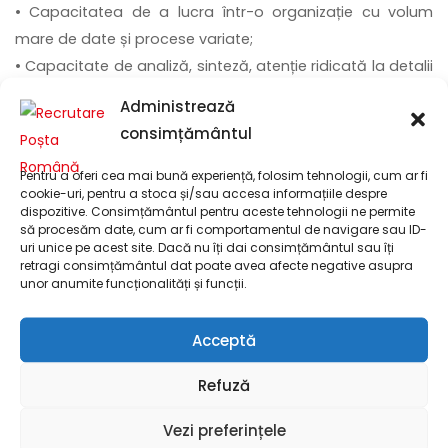
• Capacitatea de a lucra într-o organizație cu volum
mare de date și procese variate;
• Capacitate de analiză, sinteză, atenție ridicată la detalii
și gândire critică;
Administrează
• Răbdare, perseverență și capacitatea de a lucra riguros
consimțământul
într-un mediu reglementat;
• Cunoștințe avansate de Word și Excel (analize, funcții
Pentru a oferi cea mai bună experiență, folosim tehnologii, cum ar fi
cookie-uri, pentru a stoca și/sau accesa informațiile despre
complexe, pivot);
dispozitive. Consimțământul pentru aceste tehnologii ne permite
• Abilități excelente de organizare, comunicare și lucru în
să procesăm date, cum ar fi comportamentul de navigare sau ID-
uri unice pe acest site. Dacă nu îți dai consimțământul sau îți
echipă;
retragi consimțământul dat poate avea afecte negative asupra
• Atitudine responsabilă, orientată către calitate și
unor anumite funcționalități și funcții.
conformitate
Acceptă
BENEFICII:
Refuză
• Salariu începând de la 8200 lei brut / lună
Vezi preferințele