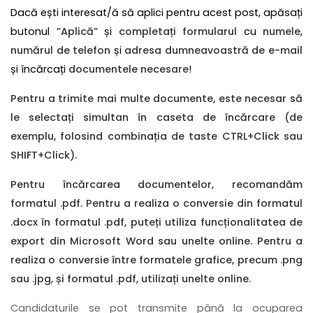
Dacă ești interesat/ă să aplici pentru acest post, apăsați
butonul
”Aplică”
și
completați formularul
cu
numele
,
numărul de telefon
și
adresa dumneavoastră de e-mail
și încărcați
documentele necesare
!
Pentru a trimite mai multe documente, este necesar să
le selectați simultan în caseta de încărcare (de
exemplu, folosind combinația de taste CTRL+Click sau
SHIFT+Click).
Pentru încărcarea documentelor, recomandăm
formatul .pdf. Pentru a realiza o conversie din formatul
.docx în formatul .pdf, puteți utiliza funcționalitatea de
export din Microsoft Word sau unelte online. Pentru a
realiza o conversie între formatele grafice, precum .png
sau .jpg, și formatul .pdf, utilizați unelte online.
Candidaturile se pot transmite până la ocuparea