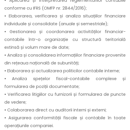
• Aplicarea și interpretarea reglementărilor contabile
conforme cu IFRS (OMFP nr. 2844/2016);
• Elaborarea, verificarea și analiza situațiilor financiare
individuale și consolidate (anuale și semestriale);
• Gestionarea și coordonarea activităților financiar-
contabile într-o organizație cu structură teritorială
extinsă și volum mare de date;
• Analiza și consolidarea informațiilor financiare provenite
din rețeaua națională de subunități;
• Elaborarea și actualizarea politicilor contabile interne;
• Analiza spețelor fiscal-contabile complexe și
formularea de poziții documentate;
• Verificarea litigiilor cu furnizorii și formularea de puncte
de vedere;
• Colaborarea direct cu auditorii interni și externi;
• Asigurarea conformității fiscale și contabile în toate
operațiunile companiei.