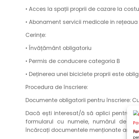
• Acces la spații proprii de cazare la cos
• Abonament
servicii medicale in rețeaua
Cerințe:
• Învățământ obligatoriu
• Permis de conducere categoria B
• Deținerea unei biciclete proprii este obli
Procedura de înscriere:
Documente obligatorii pentru înscriere: C
Dacă ești interesat/ă să aplici pentru a
formularul
cu
numele
,
numărul de tel
încărcați
documentele menționate anteri
Pen
pen