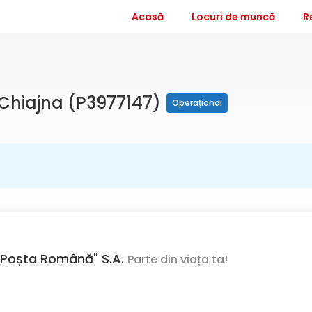
Acasă
Locuri de muncă
R
l Chiajna (P3977147)
Operațional
Poșta Română" S.A.
Parte din viața ta!