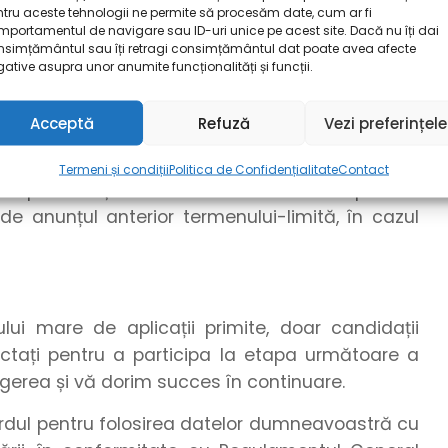
omandăm formatul .pdf. Pentru a realiza o
tru aceste tehnologii ne permite să procesăm date, cum ar fi
portamentul de navigare sau ID-uri unice pe acest site. Dacă nu îți dai
pdf, puteți utiliza funcționalitatea de export din
nsimțământul sau îți retragi consimțământul dat poate avea afecte
 a realiza o conversie între formatele grafice,
ative asupra unor anumite funcționalități și funcții.
zați unelte online.
Acceptă
Refuză
Vezi preferințele
cuparea postului, dar nu mai târziu de data de
ealizează pe parcursul perioadei de publicare a
Termeni și condiții
Politica de Confidențialitate
Contact
rii postului și de numărul candidaturilor primite.
e anunțul anterior termenului-limită, în cazul
i mare de aplicații primite, doar candidații
tactați pentru a participa la etapa următoare a
egerea și vă dorim succes în continuare.
cordul pentru folosirea datelor dumneavoastră cu