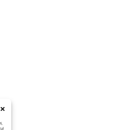
i,
tul