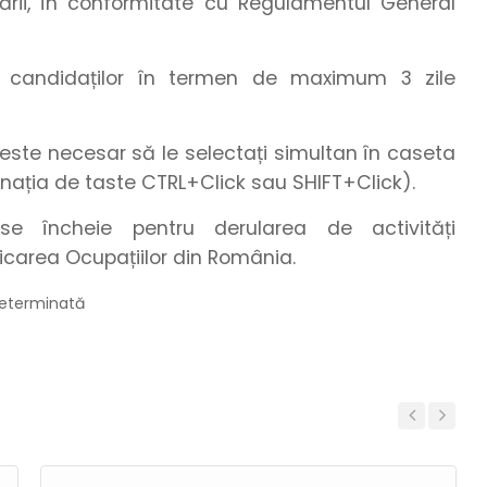
ării, în conformitate cu Regulamentul General
te candidaților în termen de maximum 3 zile
este necesar să le selectați simultan în caseta
nația de taste CTRL+Click sau SHIFT+Click).
e încheie pentru derularea de activități
icarea Ocupațiilor din România.
edeterminată
Previous
Next