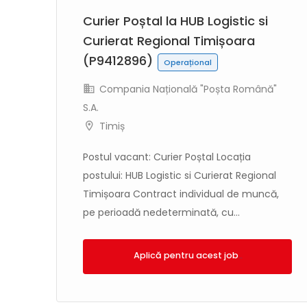
Curier Poștal la HUB Logistic si
Curierat Regional Timișoara
(P9412896)
Operațional
"
Compania Națională "Poșta Română"
S.A.
Timiș
Postul vacant: Curier Poștal Locația
postului: HUB Logistic si Curierat Regional
adă
Timișoara Contract individual de muncă,
pe perioadă nedeterminată, cu...
Aplică!