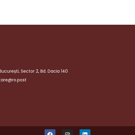
București, Sector 2, Bd. Dacia 140
tare@ro.post