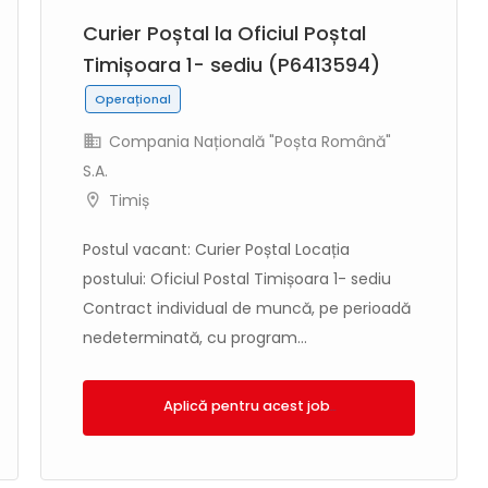
Curier Poștal la Oficiul Poștal
Timișoara 1- sediu (P6413594)
Operațional
Compania Națională "Poșta Română"
S.A.
Timiș
Postul vacant: Curier Poștal Locația
postului: Oficiul Postal Timișoara 1- sediu
Contract individual de muncă, pe perioadă
nedeterminată, cu program...
Aplică!