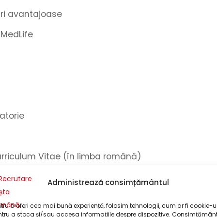
turi avantajoase
 MedLife
gatorie
urriculum Vitae (în limba română)
cest post, apăsați butonul
”Aplică”
și
completați
Administrează consimțământul
efon
și
adresa dumneavoastră de e-mail
și
or
!
tru a oferi cea mai bună experiență, folosim tehnologii, cum ar fi cookie-ur
tru a stoca și/sau accesa informațiile despre dispozitive. Consimțămân