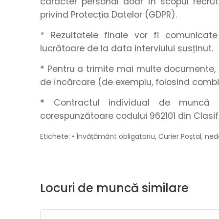
caracter personal doar în scopul recrut
privind Protecția Datelor (GDPR).
* Rezultatele finale vor fi comunica
lucrătoare de la data interviului susținut.
* Pentru a trimite mai multe documente, 
de încărcare (de exemplu, folosind combi
* Contractul individual de muncă s
corespunzătoare codului 962101 din Clasif
Etichete: • Învățământ obligatoriu, Curier Poștal, n
Locuri de muncă similare