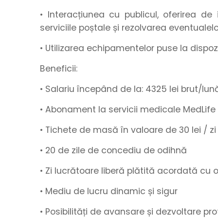
• Interacțiunea cu publicul, oferirea de 
serviciile poștale și rezolvarea eventualel
• Utilizarea echipamentelor puse la dispo
Beneficii:
• Salariu începând de la
:
4325
lei brut/lun
• Abonament la servicii medicale MedLife
• Tichete de masă
în valoare de
30 lei / zi
•
20 de zile de concediu de odihnă
• Zi lucrătoare liberă plătită acordată cu
• Mediu de lucru
dinamic
și
sigur
• Posibilități de
avansare
și
dezvoltare pro