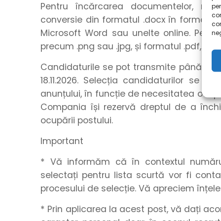
Pentru încărcarea documentelor, rec
pen
com
conversie din formatul .docx în formatul .
co
Microsoft Word sau unelte online. Pentru
neg
precum .png sau .jpg, și formatul .pdf, utili
Candidaturile se pot transmite până la o
18.11.2026. Selecția candidaturilor se r
anunțului, în funcție de necesitatea ocupă
Compania își rezervă dreptul de a închid
ocupării postului.
Important
* Vă informăm că în contextul numărulu
selectați pentru lista scurtă vor fi con
procesului de selecție. Vă apreciem înțel
* Prin aplicarea la acest post, vă dați a