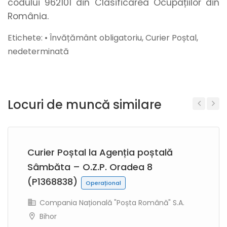
codului 962101 din Clasificarea Ocupațiilor din
România.
Etichete: • Învățământ obligatoriu, Curier Poștal,
nedeterminată
Locuri de muncă similare
Previous
Next
Curier Poștal la Agenția poștală
Sâmbăta – O.Z.P. Oradea 8
(P1368838)
Operațional
Compania Națională "Poșta Română" S.A.
Bihor