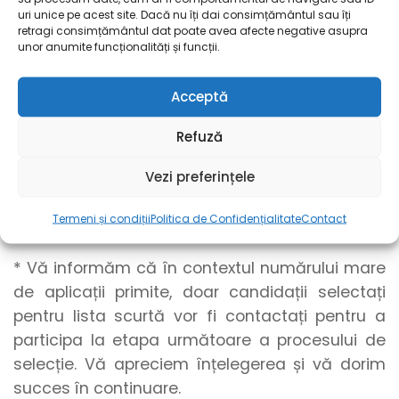
Candidaturile se pot transmite până la
uri unice pe acest site. Dacă nu îți dai consimțământul sau îți
ocuparea postului, dar nu mai târziu de data
retragi consimțământul dat poate avea afecte negative asupra
de 01.12.2026. Selecția candidaturilor se
unor anumite funcționalități și funcții.
realizează pe parcursul perioadei de publicare
a anunțului, în funcție de necesitatea ocupării
Acceptă
postului și de numărul candidaturilor primite.
Refuză
Compania își rezervă dreptul de a închide
anunțul anterior termenului-limită, în cazul
Vezi preferințele
ocupării postului.
Termeni și condiții
Politica de Confidențialitate
Contact
Important
* Vă informăm că în contextul numărului mare
de aplicații primite, doar candidații selectați
pentru lista scurtă vor fi contactați pentru a
participa la etapa următoare a procesului de
selecție. Vă apreciem înțelegerea și vă dorim
succes în continuare.