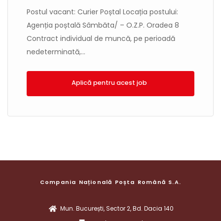
Postul vacant: Curier Poștal Locația postului:
Agenția poștală Sâmbăta/ – O.Z.P. Oradea 8
Contract individual de muncă, pe perioadă
nedeterminată,...
Aplică!
Compania Națională Poșta Română S.A.
Mun. București, Sector 2, Bd. Dacia 140