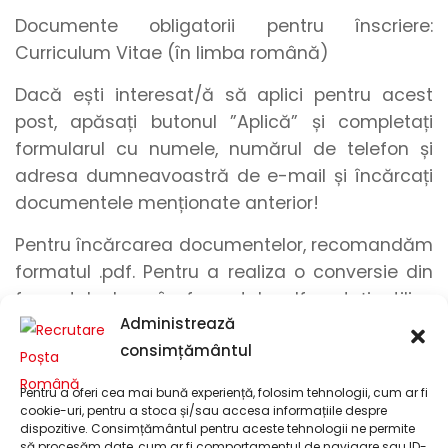
Documente obligatorii pentru înscriere:
Curriculum Vitae (în limba română)
Dacă ești interesat/ă să aplici pentru acest
post, apăsați butonul
”Aplică”
și
completați
formularul
cu
numele
,
numărul de telefon
și
adresa dumneavoastră de e-mail
și încărcați
documentele menționate anterior
!
Pentru încărcarea documentelor, recomandăm
formatul .pdf. Pentru a realiza o conversie din
formatul .docx în formatul .pdf, puteți utiliza
Administrează
funcționalitatea de export din Microsoft Word
consimțământul
sau unelte online. Pentru a realiza o conversie
între formatele grafice, precum .png sau .jpg, și
Pentru a oferi cea mai bună experiență, folosim tehnologii, cum ar fi
formatul .pdf, utilizați unelte online.
cookie-uri, pentru a stoca și/sau accesa informațiile despre
dispozitive. Consimțământul pentru aceste tehnologii ne permite
să procesăm date, cum ar fi comportamentul de navigare sau ID-