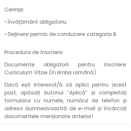
Cerințe:
• Învățământ obligatoriu
• Deținere permis de conducere categoria B
Procedura de înscriere:
Documente obligatorii pentru înscriere:
Curriculum Vitae (în limba română)
Dacă ești interesat/ă să aplici pentru acest
post, apăsați butonul
”Aplică”
și
completați
formularul
cu
numele
,
numărul de telefon
și
adresa dumneavoastră de e-mail
și încărcați
documentele menționate anterior
!
Pentru încărcarea documentelor, recomandăm