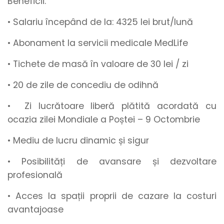
Beneficii:
• Salariu începând de la
:
4325
lei brut/lună
• Abonament la servicii medicale MedLife
• Tichete de masă
în valoare de
30 lei / zi
•
20 de zile de concediu de odihnă
• Zi lucrătoare liberă plătită acordată cu
ocazia zilei Mondiale a Poștei – 9 Octombrie
• Mediu de lucru
dinamic
și
sigur
• Posibilități de
avansare
și
dezvoltare
profesională
• Acces la spații proprii de cazare la costuri
avantajoase