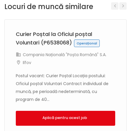
Locuri de muncă similare
Previous
Next
Curier Poștal la Oficiul poștal
Voluntari (P6538068)
Operațional
Compania Națională "Poșta Română" S.A.
Ilfov
Postul vacant: Curier Poștal Locația postului:
Oficiul poștal Voluntari Contract individual de
muncă, pe perioadă nedeterminată, cu
program de 40...
Aplică!