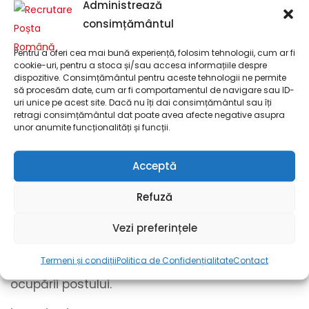
Administrează
formatul .pdf. Pentru a realiza o conversie din
consimțământul
formatul .docx în formatul .pdf, puteți utiliza
funcționalitatea de export din Microsoft Word
Pentru a oferi cea mai bună experiență, folosim tehnologii, cum ar fi
cookie-uri, pentru a stoca și/sau accesa informațiile despre
sau unelte online. Pentru a realiza o conversie
dispozitive. Consimțământul pentru aceste tehnologii ne permite
între formatele grafice, precum .png sau .jpg, și
să procesăm date, cum ar fi comportamentul de navigare sau ID-
uri unice pe acest site. Dacă nu îți dai consimțământul sau îți
formatul .pdf, utilizați unelte online.
retragi consimțământul dat poate avea afecte negative asupra
unor anumite funcționalități și funcții.
Candidaturile se pot transmite până la
ocuparea postului, dar nu mai târziu de data
Acceptă
de 29.12.2026. Selecția candidaturilor se
realizează pe parcursul perioadei de publicare
Refuză
a anunțului, în funcție de necesitatea ocupării
postului și de numărul candidaturilor primite.
Vezi preferințele
Compania își rezervă dreptul de a închide
Termeni și condiții
Politica de Confidențialitate
Contact
anunțul anterior termenului-limită, în cazul
ocupării postului.