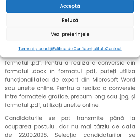
Acceptă
Dacă ești interesat/ă să aplici pentru acest
post, apăsați butonul
”Aplică”
și
completați
Refuză
formularul
cu
numele
,
numărul de telefon
și
adresa dumneavoastră de e-mail
și încărcați
Vezi preferințele
documentele menționate anterior
!
Termeni și condiții
Politica de Confidențialitate
Contact
Pentru încărcarea documentelor, recomandăm
formatul .pdf. Pentru a realiza o conversie din
formatul .docx în formatul .pdf, puteți utiliza
funcționalitatea de export din Microsoft Word
sau unelte online. Pentru a realiza o conversie
între formatele grafice, precum .png sau .jpg, și
formatul .pdf, utilizați unelte online.
Candidaturile se pot transmite până la
ocuparea postului, dar nu mai târziu de data
de 22.09.2026. Selecția candidaturilor se