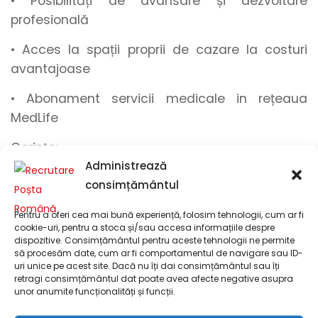
• Posibilități de
avansare
și
dezvoltare
profesională
• Acces la spații proprii de cazare la costuri
avantajoase
• Abonament
servicii medicale in rețeaua
MedLife
Cerințe:
Administrează
• Învățământ obligatoriu
consimțământul
• Permis de conducere categoria B, C și E (după
Pentru a oferi cea mai bună experiență, folosim tehnologii, cum ar fi
caz) și 3 ani vechime
cookie-uri, pentru a stoca și/sau accesa informațiile despre
dispozitive. Consimțământul pentru aceste tehnologii ne permite
să procesăm date, cum ar fi comportamentul de navigare sau ID-
Procedura de înscriere:
uri unice pe acest site. Dacă nu îți dai consimțământul sau îți
retragi consimțământul dat poate avea afecte negative asupra
Documente obligatorii pentru înscriere:
unor anumite funcționalități și funcții.
Curriculum Vitae (în limba română)