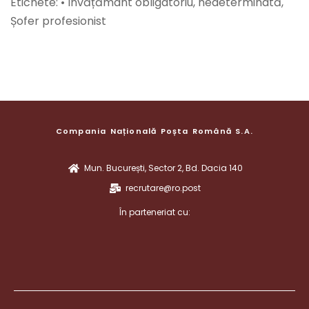
Etichete: • Învățământ obligatoriu, nedeterminată,
Șofer profesionist
Compania Națională Poșta Română S.A.
Mun. București, Sector 2, Bd. Dacia 140
recrutare@ro.post
În parteneriat cu: