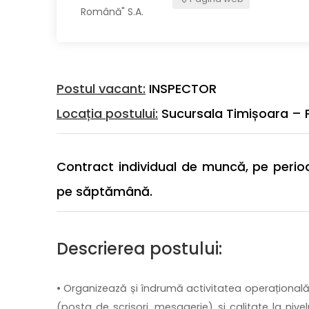
Postul vacant:
INSPECTOR
Locația postului:
Sucursala Timișoara – P
Contract individual de muncă, pe peri
pe săptămână.
Descrierea postului:
• Organizează și îndrumă activitatea operațională
(poșta de scrisori, mesagerie) și calitate la nivelul