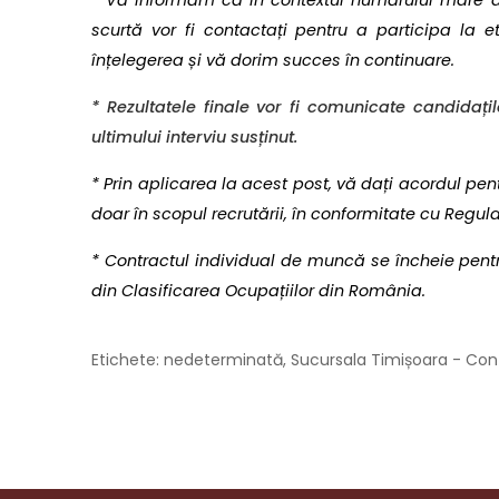
* Vă informăm că în contextul numărului mare de 
scurtă vor fi contactați pentru a participa la
înțelegerea și vă dorim succes în continuare.
* Rezultatele finale vor fi comunicate candidaț
ultimului interviu susținut.
* Prin aplicarea la acest post, vă dați acordul p
doar în scopul recrutării, în conformitate cu Regul
* Contractul individual de muncă se încheie pent
din Clasificarea Ocupațiilor din România.
Etichete: nedeterminată, Sucursala Timișoara - Co