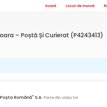
Acasă
Locuri de muncă
R
oara – Poștă Și Curierat (P4243413)
Poșta Română" S.A.
Parte din viața ta!