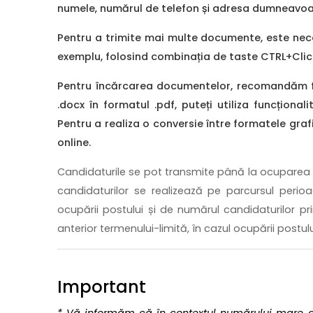
numele
,
numărul de telefon
și
adresa dumneavoas
Pentru a trimite mai multe documente, este nece
exemplu, folosind combinația de taste CTRL+Click
Pentru încărcarea documentelor, recomandăm for
.docx în formatul .pdf, puteți utiliza funcționa
Pentru a realiza o conversie între formatele grafic
online.
Candidaturile se pot transmite până la ocuparea p
candidaturilor se realizează pe parcursul perioa
ocupării postului și de numărul candidaturilor p
anterior termenului-limită, în cazul ocupării postulu
Important