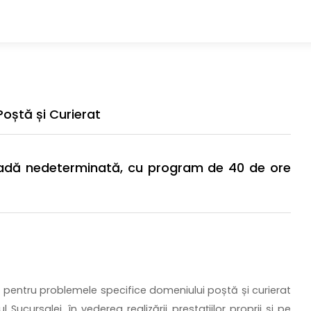
oștă și Curierat
oadă nedeterminată, cu program de 40 de ore
 pentru problemele specifice domeniului poștă și curierat
 Sucursalei, în vederea realizării prestațiilor proprii și pe