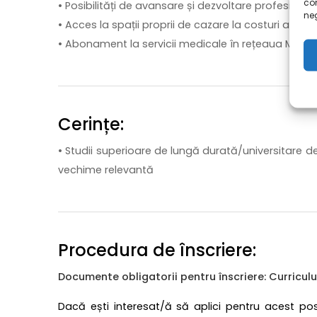
co
• Posibilități de avansare și dezvoltare profesional
neg
• Acces la spații proprii de cazare la costuri avan
• Abonament la servicii medicale în rețeaua MedLi
Cerințe:
• Studii superioare de lungă durată/universitare de
vechime relevantă
Procedura de înscriere:
Documente obligatorii pentru înscriere: Curricul
Dacă ești interesat/ă să aplici pentru acest po