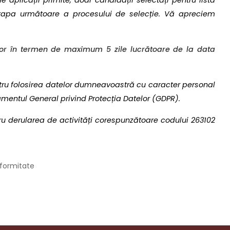
aplicații primite, doar candidații selectați pentru lista
 etapa următoare a procesului de selecție. Vă apreciem
ilor în termen de maximum 5 zile lucrătoare de la data
entru folosirea datelor dumneavoastră cu caracter personal
amentul General privind Protecția Datelor (GDPR).
ru derularea de activități corespunzătoare codului 263102
nformitate