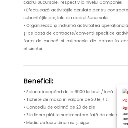
cadrul Sucursalei, respectiv la nivelul Companiei
• Efectuează activitățile derulate pentru contract
subunitățile poștale din cadrul Sucursalei
• Organizează și îndrumă activitatea operațională la 
şi pe bază de contracte/convenții specifice activită
forța de muncă și mijloacele din dotare în condiții
eficienței
Beneficii:
• Salariu: începând de la 6900 lei brut / lună
• Tichete de masă în valoare de 30 lei / zi
• Concediu de odihnă de 20 de zile
Pen
pen
• Zile libere plătite suplimentare față de cele prev
pen
• Mediu de lucru dinamic și sigur
com