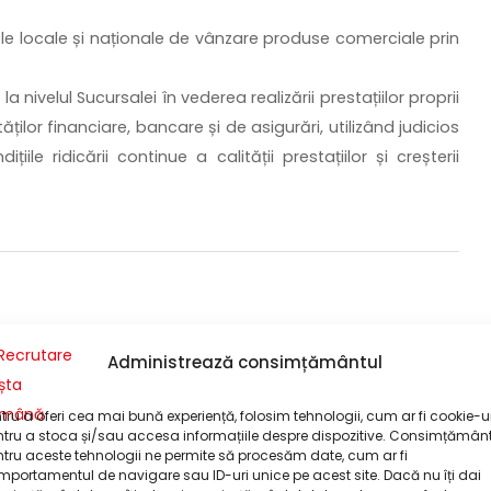
ele locale și naționale de vânzare produse comerciale prin
nivelul Sucursalei în vederea realizării prestațiilor proprii
ților financiare, bancare și de asigurări, utilizând judicios
le ridicării continue a calității prestațiilor și creșterii
Administrează consimțământul
tru a oferi cea mai bună experiență, folosim tehnologii, cum ar fi cookie-ur
tru a stoca și/sau accesa informațiile despre dispozitive. Consimțămân
ăzute de lege
tru aceste tehnologii ne permite să procesăm date, cum ar fi
portamentul de navigare sau ID-uri unice pe acest site. Dacă nu îți dai