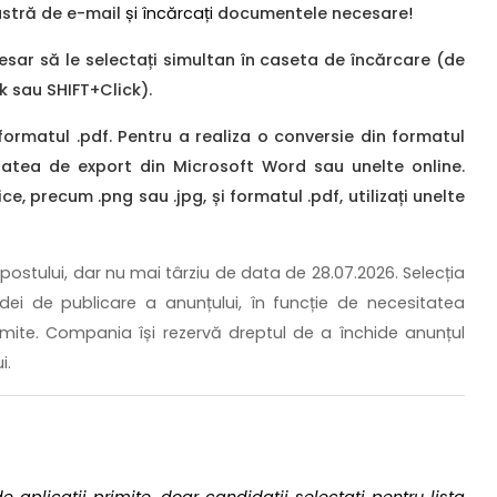
tră de e-mail
și încărcați
documentele necesare
!
sar să le selectați simultan în caseta de încărcare (de
 sau SHIFT+Click).
matul .pdf. Pentru a realiza o conversie din formatul
litatea de export din Microsoft Word sau unelte online.
e, precum .png sau .jpg, și formatul .pdf, utilizați unelte
ostului, dar nu mai târziu de data de 28.07.2026. Selecția
dei de publicare a anunțului, în funcție de necesitatea
rimite. Compania își rezervă dreptul de a închide anunțul
i.