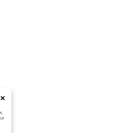
i,
tul