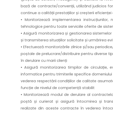
bază de contracte/convenții, utilizând judicios for
continue a calității prestațiilor și creșterii eficien
• Monitorizează implementarea instrucțiunilor, n
tehnologice pentru toate serviciile oferite de sist
• Asigură monitorizarea și gestionarea sistemelor 
și transmiterea situațiilor solicitate și urmărirea e
• Efectuează monitorizările zilnice și/sau periodice/
poștale de prelucrare/distribuire pentru diverse tip
în derulare cu marii clienți
• Asigură monitorizarea timpilor de circulație, e
informatice pentru trimiterile specifice domeniului
vederea respectării condițiilor de calitate asumat
funcție de nivelul de competență stabilit
• Monitorizează modul de derulare al contractelor
poștă și curierat și asigură întocmirea și transmi
realizate din aceste contracte în vederea întocm