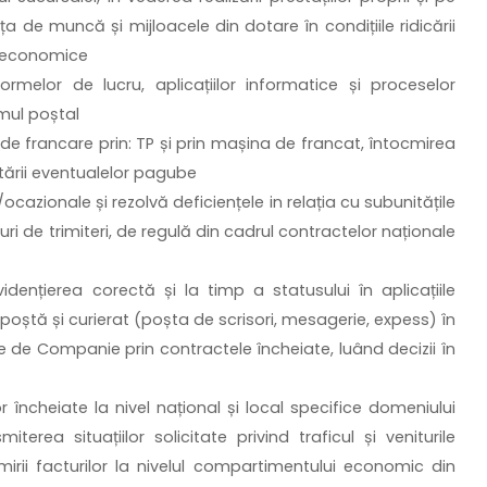
ța de muncă și mijloacele din dotare în condițiile ridicării
ței economice
ormelor de lucru, aplicațiilor informatice și proceselor
emul poștal
de francare prin: TP și prin mașina de francat, întocmirea
vitării eventualelor pagube
ocazionale și rezolvă deficiențele in relația cu subunitățile
uri de trimiteri, de regulă din cadrul contractelor naționale
vidențierea corectă și la timp a statusului în aplicațiile
 poștă și curierat (poșta de scrisori, mesagerie, expess) în
e de Companie prin contractele încheiate, luând decizii în
 încheiate la nivel național și local specifice domeniului
terea situațiilor solicitate privind traficul și veniturile
irii facturilor la nivelul compartimentului economic din