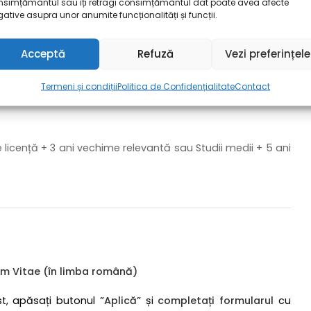
nsimțământul sau îți retragi consimțământul dat poate avea afecte
ă
ative asupra unor anumite funcționalități și funcții.
tajoase
fe
Acceptă
Refuză
Vezi preferințele
Termeni și condiții
Politica de Confidențialitate
Contact
 licență + 3 ani vechime relevantă sau Studii medii + 5 ani
um Vitae (în limba română)
st, apăsați butonul
”Aplică”
și
completați formularul
cu