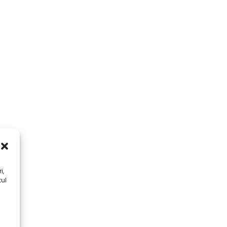
i,
tul