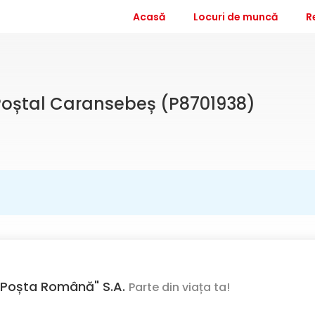
Acasă
Locuri de muncă
R
l Poștal Caransebeș (P8701938)
Poșta Română" S.A.
Parte din viața ta!