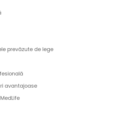
ă
le prevăzute de lege
fesională
turi avantajoase
 MedLife