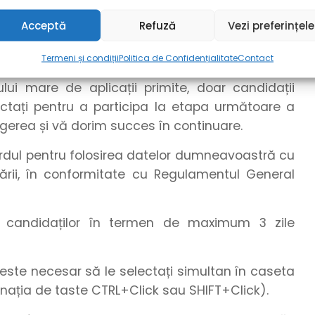
e anunțul anterior termenului-limită, în cazul
Acceptă
Refuză
Vezi preferințele
Termeni și condiții
Politica de Confidențialitate
Contact
i mare de aplicații primite, doar candidații
tactați pentru a participa la etapa următoare a
egerea și vă dorim succes în continuare.
cordul pentru folosirea datelor dumneavoastră cu
ării, în conformitate cu Regulamentul General
te candidaților în termen de maximum 3 zile
este necesar să le selectați simultan în caseta
nația de taste CTRL+Click sau SHIFT+Click).