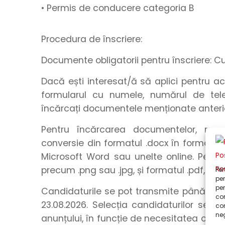
• Permis de conducere categoria B
Procedura de înscriere:
Documente obligatorii pentru înscriere: C
Dacă ești interesat/ă să aplici pentru a
formularul
cu
numele
,
numărul de tel
încărcați
documentele menționate anteri
Pentru încărcarea documentelor, rec
conversie din formatul .docx în formatul .
Microsoft Word sau unelte online. Pentru
precum .png sau .jpg, și formatul .pdf, utili
Pen
pen
pen
Candidaturile se pot transmite până la o
com
23.08.2026. Selecția candidaturilor se r
co
neg
anunțului, în funcție de necesitatea ocupă