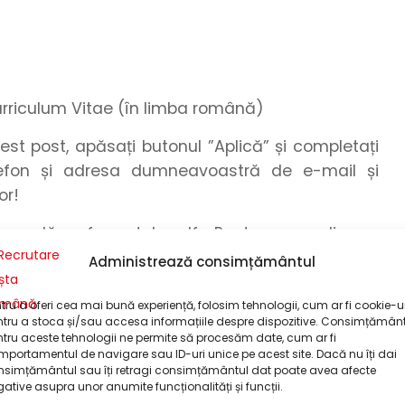
urriculum Vitae (în limba română)
cest post, apăsați butonul
”Aplică”
și
completați
efon
și
adresa dumneavoastră de e-mail
și
or
!
omandăm formatul .pdf. Pentru a realiza o
pdf, puteți utiliza funcționalitatea de export din
Administrează consimțământul
 a realiza o conversie între formatele grafice,
zați unelte online.
tru a oferi cea mai bună experiență, folosim tehnologii, cum ar fi cookie-ur
tru a stoca și/sau accesa informațiile despre dispozitive. Consimțămân
tru aceste tehnologii ne permite să procesăm date, cum ar fi
cuparea postului, dar nu mai târziu de data de
portamentul de navigare sau ID-uri unice pe acest site. Dacă nu îți dai
ealizează pe parcursul perioadei de publicare a
nsimțământul sau îți retragi consimțământul dat poate avea afecte
ative asupra unor anumite funcționalități și funcții.
rii postului și de numărul candidaturilor primite.