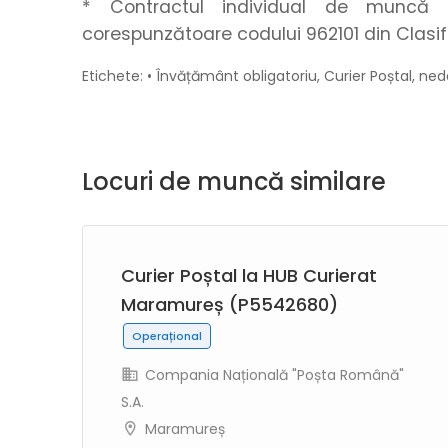
* Contractul individual de muncă s
corespunzătoare codului 962101 din Clasif
Etichete: • Învățământ obligatoriu, Curier Poștal, n
Locuri de muncă similare
ă
Curier Poștal la HUB Curierat
Maramureș (P5542680)
Operațional
Compania Națională "Poșta Română"
S.A.
"
Maramureș