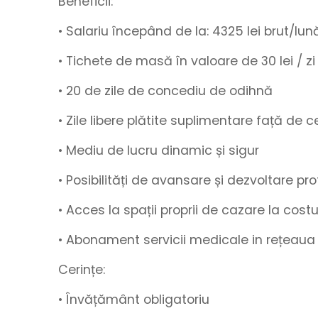
Beneficii:
• Salariu începând de la
:
4325
lei brut/lun
• Tichete de masă
în valoare de
30 lei / zi
•
20 de zile de concediu de odihnă
• Zile libere plătite suplimentare
față de ce
• Mediu de lucru
dinamic
și
sigur
• Posibilități de
avansare
și
dezvoltare pro
• Acces la spații proprii de cazare la cos
• Abonament
servicii medicale in rețeaua
Cerințe:
• Învățământ obligatoriu