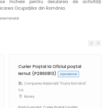
e încheie pentru derularea de activități
icarea Ocupațiilor din România.
edeterminată
Previous
Next
Curier Poștal la Oficiul poștal
Iernut (P2860813)
Operațional
Compania Națională "Poșta Română"
S.A.
Mureș
Postul vacant: Curier Poștal Locația