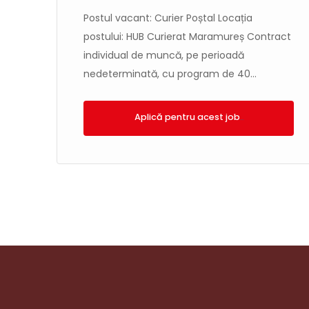
Postul vacant: Curier Poștal Locația
postului: HUB Curierat Maramureș Contract
individual de muncă, pe perioadă
 –
nedeterminată, cu program de 40...
ual
Aplică!