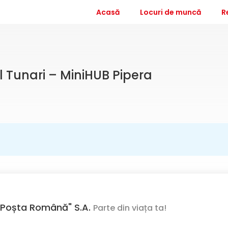
Acasă
Locuri de muncă
R
l Tunari – MiniHUB Pipera
Poșta Română" S.A.
Parte din viața ta!