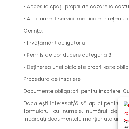
• Acces la spații proprii de cazare la cos
• Abonament
servicii medicale in rețeaua
Cerințe:
• Învățământ obligatoriu
• Permis de conducere categoria B
• Deținerea unei biciclete proprii este obli
Procedura de înscriere:
Documente obligatorii pentru înscriere: C
Dacă ești interesat/ă să aplici pentru a
formularul
cu
numele
,
numărul de tel
încărcați
documentele menționate anteri
Pen
pen