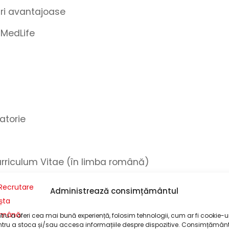
turi avantajoase
 MedLife
gatorie
urriculum Vitae (în limba română)
cest post, apăsați butonul
”Aplică”
și
completați
Administrează consimțământul
efon
și
adresa dumneavoastră de e-mail
și
or
!
tru a oferi cea mai bună experiență, folosim tehnologii, cum ar fi cookie-ur
tru a stoca și/sau accesa informațiile despre dispozitive. Consimțămân