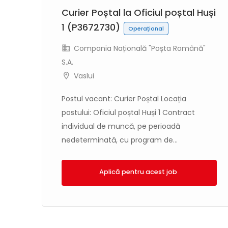
Curier Poștal la Oficiul poștal Huși
1 (P3672730)
Operațional
Compania Națională "Poșta Română"
S.A.
"
Vaslui
Postul vacant: Curier Poștal Locația
postului: Oficiul poștal Huși 1 Contract
individual de muncă, pe perioadă
nedeterminată, cu program de...
adă
Aplică!