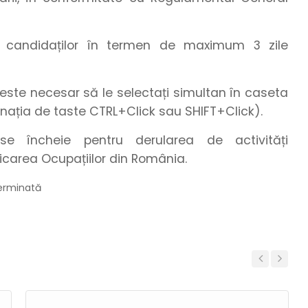
te candidaților în termen de maximum 3 zile
este necesar să le selectați simultan în caseta
nația de taste CTRL+Click sau SHIFT+Click).
e încheie pentru derularea de activități
icarea Ocupațiilor din România.
terminată
Previous
Next