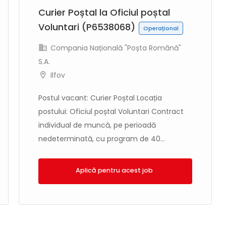
Curier Poștal la Oficiul poștal
Voluntari (P6538068)
Operațional
Compania Națională "Poșta Română"
S.A.
Ilfov
Postul vacant: Curier Poștal Locația
postului: Oficiul poștal Voluntari Contract
individual de muncă, pe perioadă
nedeterminată, cu program de 40...
Aplică!