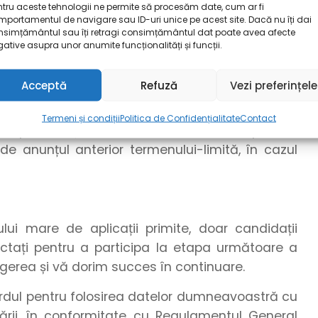
omandăm formatul .pdf. Pentru a realiza o
tru aceste tehnologii ne permite să procesăm date, cum ar fi
portamentul de navigare sau ID-uri unice pe acest site. Dacă nu îți dai
pdf, puteți utiliza funcționalitatea de export din
nsimțământul sau îți retragi consimțământul dat poate avea afecte
 a realiza o conversie între formatele grafice,
ative asupra unor anumite funcționalități și funcții.
zați unelte online.
Acceptă
Refuză
Vezi preferințele
cuparea postului, dar nu mai târziu de data de
ealizează pe parcursul perioadei de publicare a
Termeni și condiții
Politica de Confidențialitate
Contact
rii postului și de numărul candidaturilor primite.
e anunțul anterior termenului-limită, în cazul
i mare de aplicații primite, doar candidații
tactați pentru a participa la etapa următoare a
egerea și vă dorim succes în continuare.
cordul pentru folosirea datelor dumneavoastră cu
ării, în conformitate cu Regulamentul General