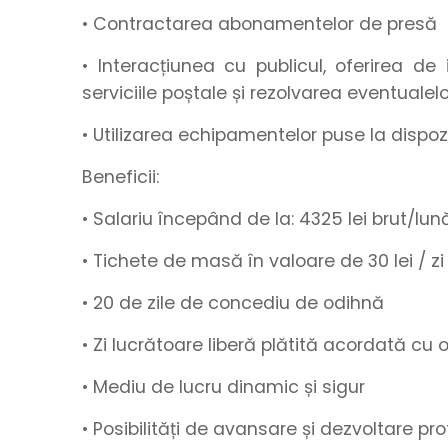
• Contractarea abonamentelor de presă
• Interacțiunea cu publicul, oferirea de 
serviciile poștale și rezolvarea eventualel
• Utilizarea echipamentelor puse la dispo
Beneficii:
• Salariu începând de la
:
4325
lei brut/lun
• Tichete de masă
în valoare de
30 lei / zi
•
20 de zile de concediu de odihnă
• Zi lucrătoare liberă plătită acordată cu
• Mediu de lucru
dinamic
și
sigur
• Posibilități de
avansare
și
dezvoltare pro