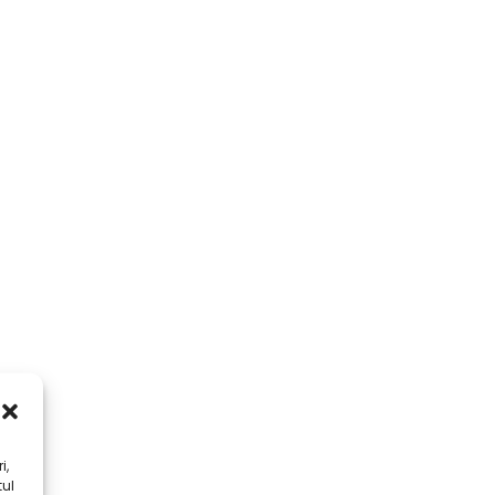
i,
tul