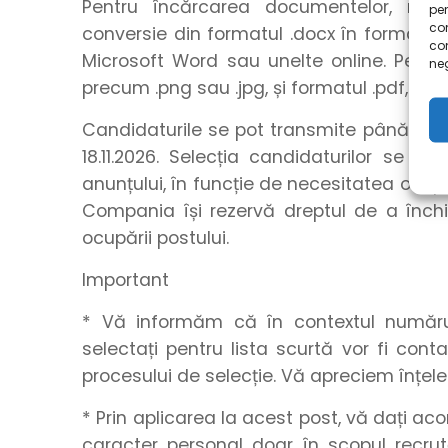
Pentru încărcarea documentelor, rec
pen
com
conversie din formatul .docx în formatul .
co
Microsoft Word sau unelte online. Pentru
neg
precum .png sau .jpg, și formatul .pdf, utili
Candidaturile se pot transmite până la o
18.11.2026. Selecția candidaturilor se r
anunțului, în funcție de necesitatea ocupă
Compania își rezervă dreptul de a închid
ocupării postului.
Important
* Vă informăm că în contextul numărulu
selectați pentru lista scurtă vor fi con
procesului de selecție. Vă apreciem înțel
* Prin aplicarea la acest post, vă dați a
caracter personal doar în scopul recrut