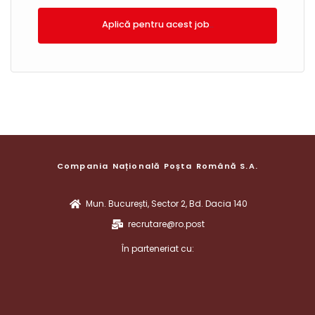
Aplică!
Compania Națională Poșta Română S.A.
Mun. București, Sector 2, Bd. Dacia 140
recrutare@ro.post
În parteneriat cu: