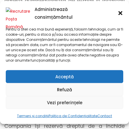
adresa dumneavoastră de e-mail
și încărcați
documentele menționate anterior
!
Administrează
consimțământul
Pentru încărcarea documentelor, recomandăm
formatul .pdf. Pentru a realiza o conversie din
Pentru a oferi cea mai bună experiență, folosim tehnologii, cum ar fi
cookie-uri, pentru a stoca și/sau accesa informațiile despre
formatul .docx în formatul .pdf, puteți utiliza
dispozitive. Consimțământul pentru aceste tehnologii ne permite
funcționalitatea de export din Microsoft Word
să procesăm date, cum ar fi comportamentul de navigare sau ID-
uri unice pe acest site. Dacă nu îți dai consimțământul sau îți
sau unelte online. Pentru a realiza o conversie
retragi consimțământul dat poate avea afecte negative asupra
între formatele grafice, precum .png sau .jpg, și
unor anumite funcționalități și funcții.
formatul .pdf, utilizați unelte online.
Acceptă
Candidaturile se pot transmite până la
ocuparea postului, dar nu mai târziu de data
Refuză
de 29.12.2026. Selecția candidaturilor se
realizează pe parcursul perioadei de publicare
Vezi preferințele
a anunțului, în funcție de necesitatea ocupării
Termeni și condiții
Politica de Confidențialitate
Contact
postului și de numărul candidaturilor primite.
Compania își rezervă dreptul de a închide