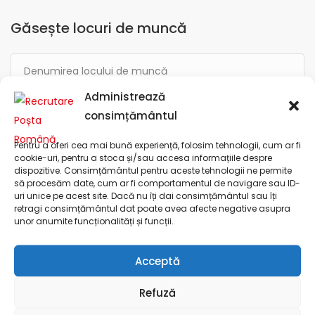
Găsește locuri de muncă
Administrează
consimțământul
Mureș
Pentru a oferi cea mai bună experiență, folosim tehnologii, cum ar fi
cookie-uri, pentru a stoca și/sau accesa informațiile despre
dispozitive. Consimțământul pentru aceste tehnologii ne permite
să procesăm date, cum ar fi comportamentul de navigare sau ID-
uri unice pe acest site. Dacă nu îți dai consimțământul sau îți
retragi consimțământul dat poate avea afecte negative asupra
Categoria locului de muncă
Raza
unor anumite funcționalități și funcții.
Acceptă
Refuză
Compania Națională "Poșta Română" S.A.