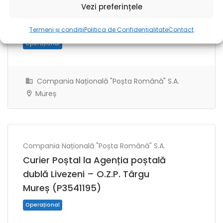
Vezi preferințele
Cash Manager la O.Z.P. Târgu
Mureș (P0455234)
Termeni și condiții
Politica de Confidențialitate
Contact
Compania Națională "Poșta Română" S.A.
Mureș
Operațional
Compania Națională "Poșta Română" S.A.
Curier Poștal la Agenția poștală
dublă Livezeni – O.Z.P. Târgu
Mureș (P3541195)