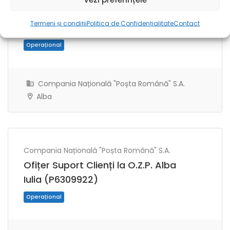
Cash Manager la O.Z.P. Alba Iulia
Termeni și condiții
Politica de Confidențialitate
Contact
(P7285945)
Compania Națională "Poșta Română" S.A.
Alba
Operațional
Compania Națională "Poșta Română" S.A.
Ofițer Suport Clienți la O.Z.P. Alba
Iulia (P6309922)