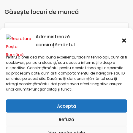
Găsește locuri de muncă
Administrează
consimțământul
Alba
Pentru a oferi cea mai bună experiență, folosim tehnologii, cum ar fi
cookie-uri, pentru a stoca și/sau accesa informațiile despre
dispozitive. Consimțământul pentru aceste tehnologii ne permite
să procesăm date, cum ar fi comportamentul de navigare sau ID-
uri unice pe acest site. Dacă nu îți dai consimțământul sau îți
retragi consimțământul dat poate avea afecte negative asupra
unor anumite funcționalități și funcții.
Categoria locului de muncă
Raza
Acceptă
Refuză
Compania Națională "Poșta Română" S.A.
Vezi preferințele