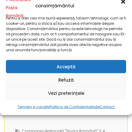
(P5188052)
consimțământul
Pentru a oferi cea mai bună experiență, folosim tehnologii, cum ar fi
cookie-uri, pentru a stoca și/sau accesa informațiile despre
dispozitive. Consimțământul pentru aceste tehnologii ne permite
să procesăm date, cum ar fi comportamentul de navigare sau ID-
Compania Națională "Poșta Română" S.A.
uri unice pe acest site. Dacă nu îți dai consimțământul sau îți
Sucursala Iași
retragi consimțământul dat poate avea afecte negative asupra
unor anumite funcționalități și funcții.
Administrativ
Acceptă
Compania Națională "Poșta Română" S.A.
Refuză
KEY ACCOUNT MANAGER la
Sucursala Regională Craiova –
Vezi preferințele
Vânzări (P5177854)
Termeni și condiții
Politica de Confidențialitate
Contact
Compania Națională "Poșta Română" S.A.