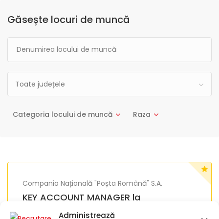
Găsește locuri de muncă
Toate județele
Categoria locului de muncă
Raza
Compania Națională "Poșta Română" S.A.
KEY ACCOUNT MANAGER la
Sucursala Regională Iași – Vânzări
Administrează