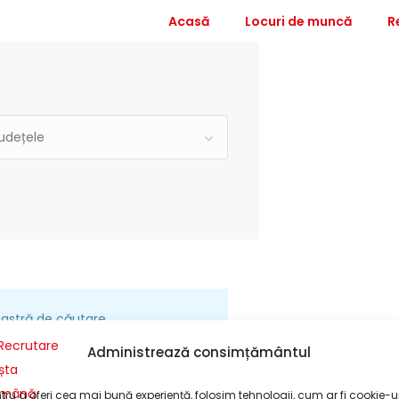
Acasă
Locuri de muncă
R
udețele
astră de căutare.
Administrează consimțământul
tru a oferi cea mai bună experiență, folosim tehnologii, cum ar fi cookie-ur