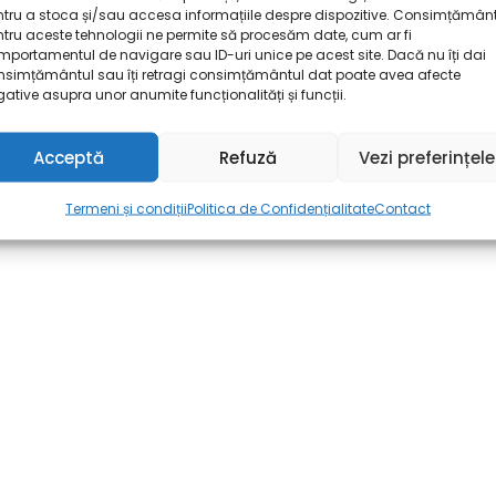
tru a stoca și/sau accesa informațiile despre dispozitive. Consimțămân
tru aceste tehnologii ne permite să procesăm date, cum ar fi
portamentul de navigare sau ID-uri unice pe acest site. Dacă nu îți dai
nsimțământul sau îți retragi consimțământul dat poate avea afecte
ative asupra unor anumite funcționalități și funcții.
Acceptă
Refuză
Vezi preferințele
Termeni și condiții
Politica de Confidențialitate
Contact