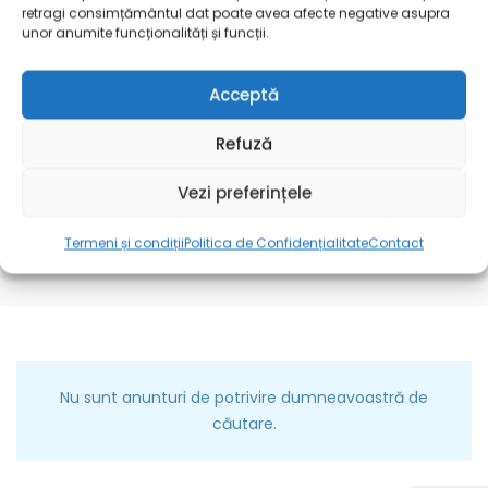
retragi consimțământul dat poate avea afecte negative asupra
unor anumite funcționalități și funcții.
Găsește locuri de muncă
Acceptă
Refuză
Toate județele
Vezi preferințele
Termeni și condiții
Politica de Confidențialitate
Contact
Categoria locului de muncă
Raza
Nu sunt anunturi de potrivire dumneavoastră de
căutare.