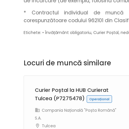
de încărcare (de exemplu, folosind combi
* Contractul individual de muncă s
corespunzătoare codului 962101 din Clasif
Etichete: • Învățământ obligatoriu, Curier Poștal, n
Locuri de muncă similare
Curier Poștal la HUB Curierat
24)
Tulcea (P7275478)
Operațional
Compania Națională "Poșta Română"
S.A.
"
Tulcea