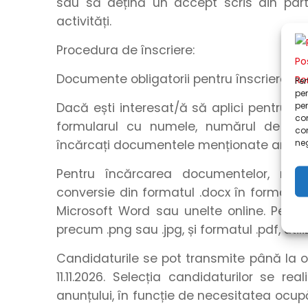
sau să dețină un accept scris din part
activități.
Procedura de înscriere:
Documente obligatorii pentru înscriere: C
Pen
pen
pen
Dacă ești interesat/ă să aplici pentru a
com
formularul
cu
numele
,
numărul de tel
co
neg
încărcați
documentele menționate anteri
Pentru încărcarea documentelor, rec
conversie din formatul .docx în formatul .
Microsoft Word sau unelte online. Pentru
precum .png sau .jpg, și formatul .pdf, utili
Candidaturile se pot transmite până la o
11.11.2026. Selecția candidaturilor se r
anunțului, în funcție de necesitatea ocupă