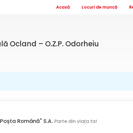
Acasă
Locuri de muncă
R
ală Ocland – O.Z.P. Odorheiu
Poșta Română" S.A.
Parte din viața ta!