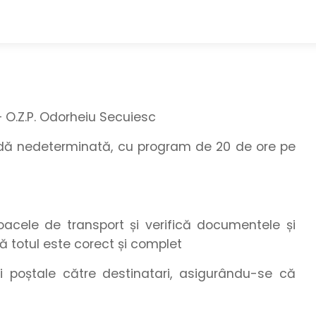
 O.Z.P. Odorheiu Secuiesc
adă nedeterminată, cu program de 20 de ore pe
loacele de transport și verifică documentele și
ă totul este corect și complet
teri poștale către destinatari, asigurându-se că