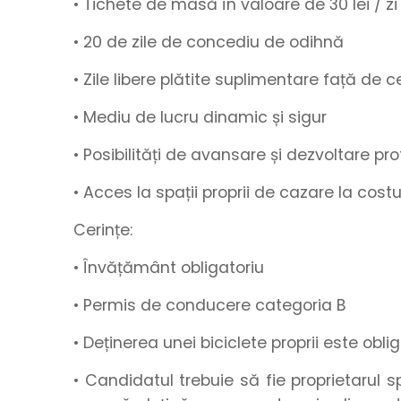
• Tichete de masă
în valoare de
30 lei / zi
•
20 de zile de concediu de odihnă
• Zile libere plătite suplimentare
față de ce
• Mediu de lucru
dinamic
și
sigur
• Posibilități de
avansare
și
dezvoltare pro
• Acces la spații proprii de cazare la cos
Cerințe:
• Învățământ obligatoriu
• Permis de conducere categoria B
• Deținerea unei biciclete proprii este obli
• Candidatul trebuie să fie proprietarul 