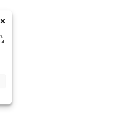
i,
tul