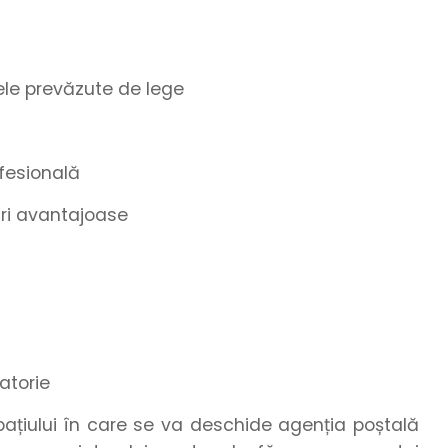
le prevăzute de lege
fesională
turi avantajoase
gatorie
spațiului în care se va deschide agenția poștală