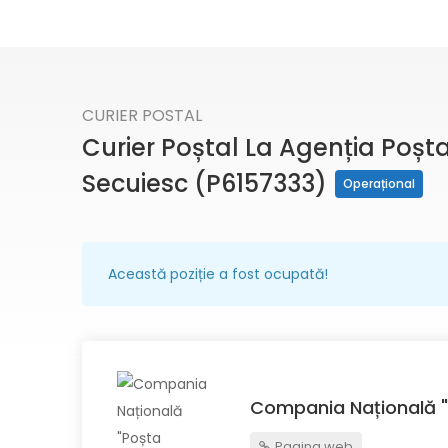
CURIER POSTAL
Curier Poștal La Agenția Poșt
Secuiesc (P6157333)
Operațional
Această poziție a fost ocupată!
Compania Națională "
Pagina web