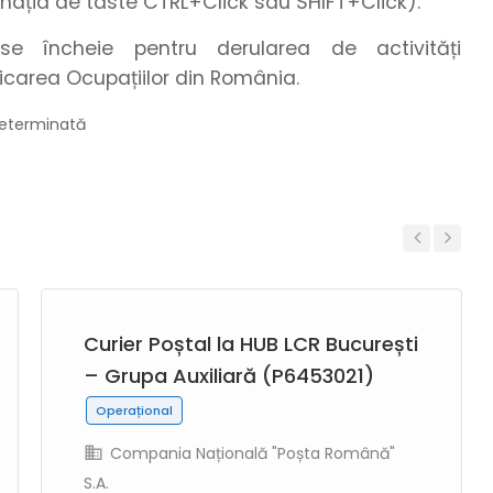
nația de taste CTRL+Click sau SHIFT+Click).
e încheie pentru derularea de activități
icarea Ocupațiilor din România.
edeterminată
Previous
Next
Curier Poștal la HUB LCR București
– Grupa Auxiliară (P6453021)
Operațional
Compania Națională "Poșta Română"
S.A.