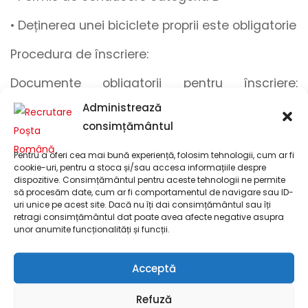
• Deținerea unei biciclete proprii este obligatorie
Procedura de înscriere:
Documente obligatorii pentru înscriere:
Curriculum Vitae (în limba română)
Administrează
consimțământul
Dacă ești interesat/ă să aplici pentru acest
post, apăsați butonul
”Aplică”
și
completați
Pentru a oferi cea mai bună experiență, folosim tehnologii, cum ar fi
formularul
cu
numele
,
numărul de telefon
și
cookie-uri, pentru a stoca și/sau accesa informațiile despre
dispozitive. Consimțământul pentru aceste tehnologii ne permite
adresa dumneavoastră de e-mail
și încărcați
să procesăm date, cum ar fi comportamentul de navigare sau ID-
documentele menționate anterior
!
uri unice pe acest site. Dacă nu îți dai consimțământul sau îți
retragi consimțământul dat poate avea afecte negative asupra
unor anumite funcționalități și funcții.
Pentru încărcarea documentelor, recomandăm
formatul .pdf. Pentru a realiza o conversie din
Acceptă
formatul .docx în formatul .pdf, puteți utiliza
funcționalitatea de export din Microsoft Word
Refuză