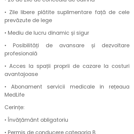
• Zile libere plătite suplimentare
față de cele
prevăzute de lege
• Mediu de lucru
dinamic
și
sigur
• Posibilități de
avansare
și
dezvoltare
profesională
• Acces la spații proprii de cazare la costuri
avantajoase
• Abonament
servicii medicale in rețeaua
MedLife
Cerințe:
• Învățământ obligatoriu
• Permis de conducere categoria B