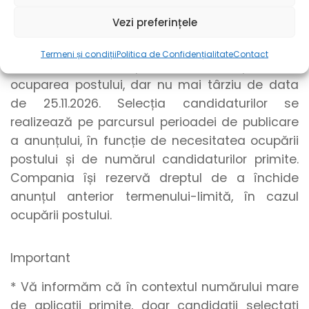
sau unelte online. Pentru a realiza o conversie
între formatele grafice, precum .png sau .jpg, și
Vezi preferințele
formatul .pdf, utilizați unelte online.
Termeni și condiții
Politica de Confidențialitate
Contact
Candidaturile se pot transmite până la
ocuparea postului, dar nu mai târziu de data
de 25.11.2026. Selecția candidaturilor se
realizează pe parcursul perioadei de publicare
a anunțului, în funcție de necesitatea ocupării
postului și de numărul candidaturilor primite.
Compania își rezervă dreptul de a închide
anunțul anterior termenului-limită, în cazul
ocupării postului.
Important
* Vă informăm că în contextul numărului mare
de aplicații primite, doar candidații selectați