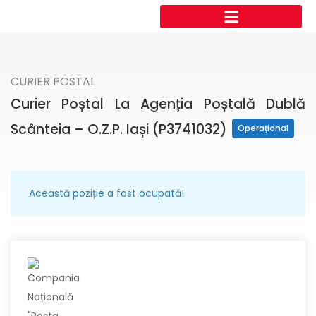
CURIER POSTAL
Curier Poștal La Agenția Poștală Dublă
Scânteia – O.Z.P. Iași (P3741032)
Operațional
Această poziție a fost ocupată!